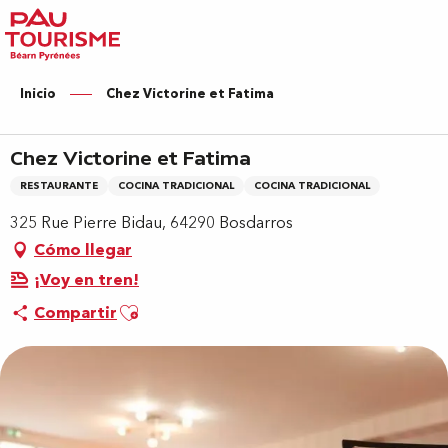
Aller
au
contenu
principal
Inicio
Chez Victorine et Fatima
Chez Victorine et Fatima
RESTAURANTE
COCINA TRADICIONAL
COCINA TRADICIONAL
325 Rue Pierre Bidau, 64290 Bosdarros
Cómo llegar
¡Voy en tren!
Ajouter aux favoris
Compartir