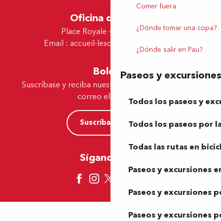
Comer fuera
Oficina de Lescar
¿Dónde tomar una copa?
Place Royale - 64230 Lescar
Email :
accueil-lescar@tourismepau.fr
¿Dónde salir en Pau?
Boletín
Paseos y excursione
Suscríbase y reciba nuestras ofertas y noticias por
correo electrónico
Todos los paseos y exc
Suscríbase ahora
Todos los paseos por la
Todas las rutas en bicic
Síganos aquí
Paseos y excursiones en
Paseos y excursiones p
Paseos y excursiones p