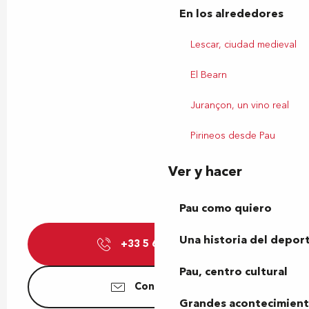
En los alrededores
Lescar, ciudad medieval
El Bearn
Jurançon, un vino real
Pirineos desde Pau
Ver y hacer
Pau como quiero
Una historia del depor
+33 5 64 72 15
▒▒
Pau, centro cultural
Contáctenos
Grandes acontecimiento