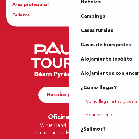
Hoteles
Area profesional
Prensa
Folletos
Oficina de Turismo
Campings
Casas rurales
Casas de huéspedes
Alojamiento insólito
Alojamientos con enca
¿Cómo llegar?
Horarios y contacto
Cómo llegar a Pau y sus a
Aparcamiento
Oficina de Pau
9, rue Henri IV - 64000 Pau
¿Salimos?
Email :
accueil@tourismepau.fr