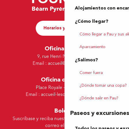
Alojamientos con enca
¿Cómo llegar?
Horarios y contacto
Cómo llegar a Pau y sus a
Aparcamiento
Oficina de Pau
9, rue Henri IV - 64000 Pau
¿Salimos?
Email :
accueil@tourismepau.fr
Comer fuera
Oficina de Lescar
¿Dónde tomar una copa?
Place Royale - 64230 Lescar
Email :
accueil-lescar@tourismepau.fr
¿Dónde salir en Pau?
Boletín
Paseos y excursione
Suscríbase y reciba nuestras ofertas y noticias por
correo electrónico
Todos los paseos y exc