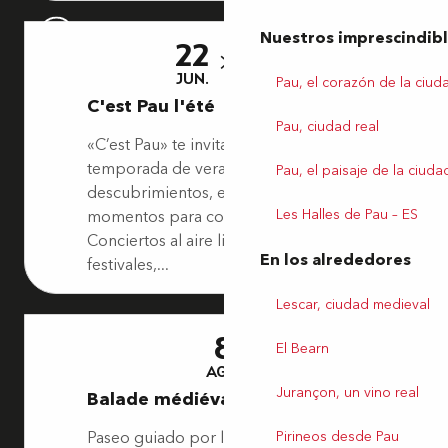
Nuestros imprescindib
22
6
JUN.
SEP.
Pau, el corazón de la ciud
C'est Pau l'été
Pau, ciudad real
«C’est Pau» te invita a vivir una
temporada de verano llena de
Pau, el paisaje de la ciuda
descubrimientos, emociones y
Les Halles de Pau – ES
momentos para compartir.
Conciertos al aire libre, espectáculos,
En los alrededores
festivales,...
Lescar, ciudad medieval
8
El Bearn
AGO.
Jurançon, un vino real
Balade médiévale
Paseo guiado por la ciudad medieval
Pirineos desde Pau