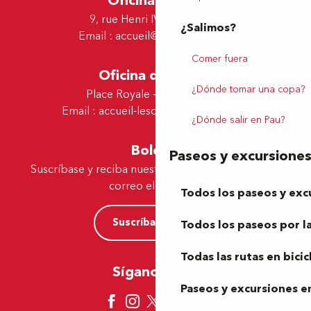
Oficina de Pau
9, rue Henri IV - 64000 Pau
¿Salimos?
Email :
accueil@tourismepau.fr
Comer fuera
Oficina de Lescar
¿Dónde tomar una copa?
Place Royale - 64230 Lescar
Email :
accueil-lescar@tourismepau.fr
¿Dónde salir en Pau?
Boletín
Paseos y excursione
Suscríbase y reciba nuestras ofertas y noticias por
correo electrónico
Todos los paseos y exc
Suscríbase ahora
Todos los paseos por la
Todas las rutas en bicic
Síganos aquí
Paseos y excursiones en