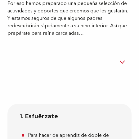
Por eso hemos preparado una pequeña selección de
actividades y deportes que creemos que les gustarán.
Y estamos seguros de que algunos padres
redescubrirán rápidamente a su niño interior. Así que
prepárate para reír a carcajadas…
Ejercicio y movilidad
1
Todo sobre el agua
2
Hora de la merienda
3
1. Esfuérzate
Cuando llueve (o no llueve)
4
Para hacer de aprendiz de doble de
Naturaleza
5