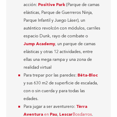
acción:
Positive Park
(Parque de camas
Una versión digital de la naturaleza con Kidaia
6
elásticas, Parque de Guerreros Ninja,
Parque Infantil y Juego Láser), un
auténtico revolcón con módulos, carriles
espacio Dunk, rayo de combate o
Jump Academy
, un parque de camas
elásticas y otras 12 actividades, entre
ellas una mega rampa y una zona de
realidad virtual
Para trepar por las paredes:
Bêta-Bloc
y sus 630 m2 de superficie de escalada,
con o sin cuerda y para todas las
edades.
Para jugar a ser aventurero:
Tèrra
Aventura
en
Pau
,
Lescar
Bosdarros
.