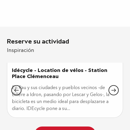
Reserve su actividad
Inspiración
Idécycle - Location de vélos - Station
Place Clémenceau
En Pau y sus ciudades y pueblos vecinos -de
Billère a Idron, pasando por Lescar y Gelos-, la
bicicleta es un medio ideal para desplazarse a
p
diario. IDEcycle pone a su...