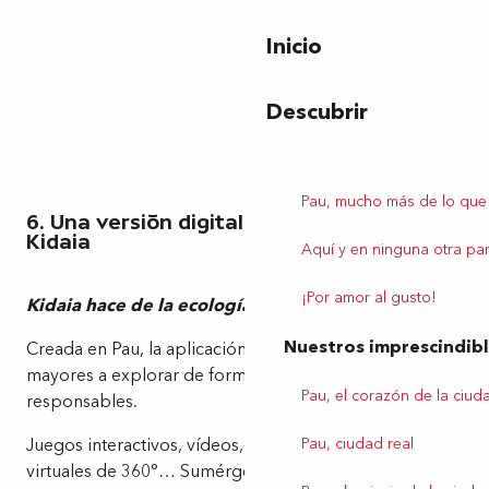
Inicio
Descubrir
Pau, mucho más de lo que
6. Una versión digital de la naturaleza con
Kidaia
Aquí y en ninguna otra par
¡Por amor al gusto!
Kidaia hace de la ecología un juego de niños!
Nuestros imprescindib
Creada en Pau, la aplicación Kidaia invita a pequeños y
mayores a explorar de forma lúdica las acciones eco-
Pau, el corazón de la ciud
responsables.
Juegos interactivos, vídeos, concursos, recorridos
Pau, ciudad real
virtuales de 360°… Sumérgete en el mundo de la