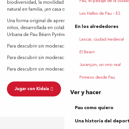
Pau, el paisaje de la ciuda
biodiversidad, la movilidad suave o el patrimonio
natural en familia, ¡en casa o fuera de ella!¡
Les Halles de Pau – ES
Una forma original de aprender ecología al nivel de los
En los alrededores
niños, desarrollada en colaboración con la Comunidad
Urbana de Pau Béarn Pyrénées.
Lescar, ciudad medieval
Para descubrir sin moderación, ¡incluso cuando llueve!
El Bearn
Para descubrir sin moderación, ¡incluso cuando llueve!
Jurançon, un vino real
Para descubrir sin moderación, incluso cuando llueve!
Pirineos desde Pau
Jugar con Kidaia
Ver y hacer
Pau como quiero
Una historia del depor