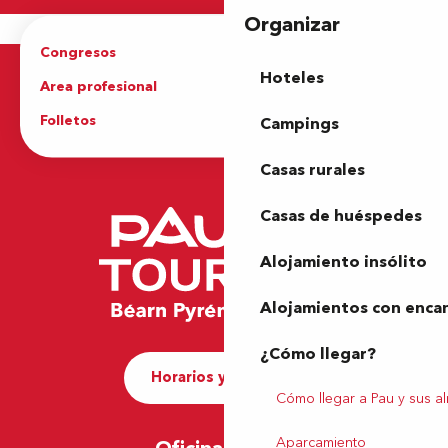
Organizar
Congresos
Grupos
Hoteles
Area profesional
Prensa
Folletos
Oficina de Turismo
Campings
Casas rurales
Casas de huéspedes
Alojamiento insólito
Alojamientos con enca
¿Cómo llegar?
Horarios y contacto
Cómo llegar a Pau y sus a
Aparcamiento