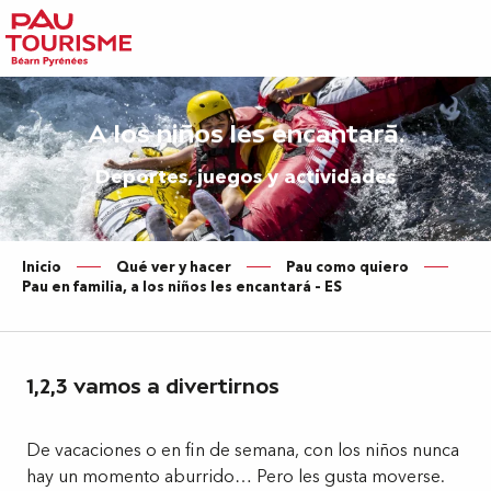
Aller
au
contenu
principal
A los niños les encantará.
Deportes, juegos y actividades
Inicio
Qué ver y hacer
Pau como quiero
Pau en familia, a los niños les encantará – ES
1,2,3 vamos a divertirnos
De vacaciones o en fin de semana, con los niños nunca
hay un momento aburrido… Pero les gusta moverse.