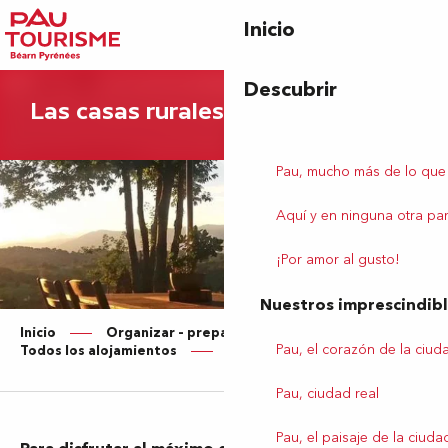
Aller
Inicio
au
contenu
principal
Descubrir
Las casas rurales
Pau, mucho más de lo que
Aquí y en ninguna otra par
¡Por amor al gusto!
Nuestros imprescindib
Inicio
Organizar – preparar su estancia
Pau, el corazón de la ciud
Todos los alojamientos
Casas rurales
Pau, ciudad real
Pau, el paisaje de la ciuda