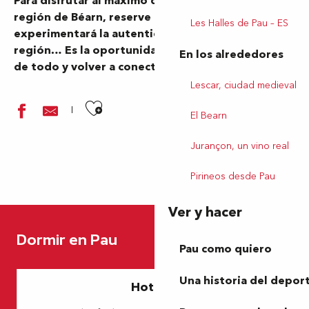
Para disfrutar al máximo de su estancia en la
región de Béarn, reserve una casa rural donde
Les Halles de Pau – ES
experimentará la autenticidad de nuestra
región… Es la oportunidad perfecta para alejarse
En los alrededores
de todo y volver a conectar con la vida real.
Lescar, ciudad medieval
Ajouter aux favoris
El Bearn
Jurançon, un vino real
Pirineos desde Pau
Ver y hacer
Maison Lasmarenx
Clos Mirabel - La conciergerie
Dormir en Pau
Chambre Anne-Marie Marque
Pau como quiero
L'Ayous
La Cabane Vigneronne
Una historia del depor
Hoteles
Mr BELLAICHE Maurice
Chambre d'hôtes Darthez