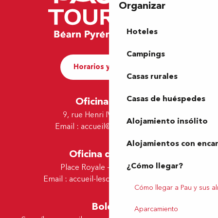
Organizar
Hoteles
Campings
Horarios y contacto
Casas rurales
Casas de huéspedes
Oficina de Pau
9, rue Henri IV - 64000 Pau
Alojamiento insólito
Email :
accueil@tourismepau.fr
Alojamientos con enca
Oficina de Lescar
¿Cómo llegar?
Place Royale - 64230 Lescar
Email :
accueil-lescar@tourismepau.fr
Cómo llegar a Pau y sus a
Boletín
Aparcamiento