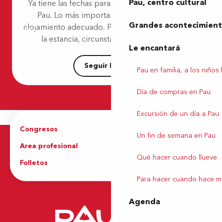
Pau, centro cultural
Ya tiene las fechas para su próxima estancia en
Casa Azur
Pau. Lo más importante ahora es elegir el
Appartement du Château
Grandes acontecimiento
alojamiento adecuado. Presupuesto, duración de
Le Boulevard
Le Chalet De Lee
la estancia, circunstancias, número de...
Le encantará
Maison Brécat
Seguir leyendo
Pau en familia, a los niños
Día de compras en Pau
Excursión de un día a Pau
Congresos
Grupos
Un fin de semana en Pau
Area profesional
Prensa
Qué hacer cuando llueve
Folletos
Oficina de Turismo
Para hacer cuando hace m
Agenda