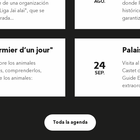
AGO.
e de una organización
donde P
ga Jaï alaï", que se
históri
rada...
garanti
ermier d’un jour"
Palai
24
bre los animales
Visita 
es, comprenderlos,
Castet d
SEP.
e los animales:
Guide E
extraord
Toda la agenda