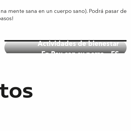
(una mente sana en un cuerpo sano). Podrá pasar de
pasos!
Actividades de bienestar
En Pau con su perro – ES
itos