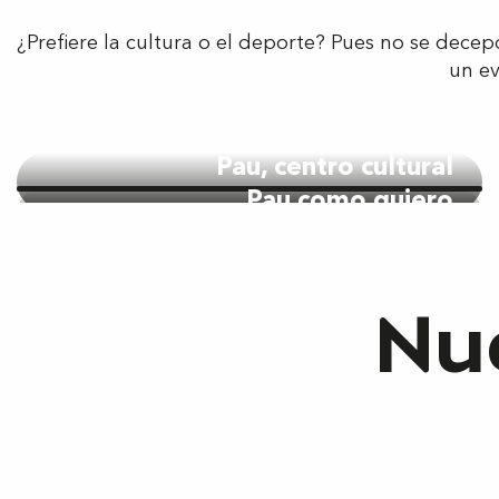
¿Prefiere la cultura o el deporte? Pues no se dec
un ev
Pau, centro cultural
Pau como quiero
Nue