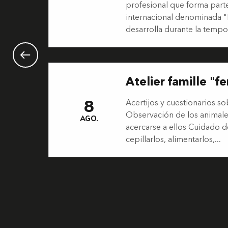
profesional que forma part
internacional denominada "Li
desarrolla durante la tempo
Atelier famille "f
8
Acertijos y cuestionarios so
Observación de los animal
AGO.
acercarse a ellos Cuidado d
cepillarlos, alimentarlos,...