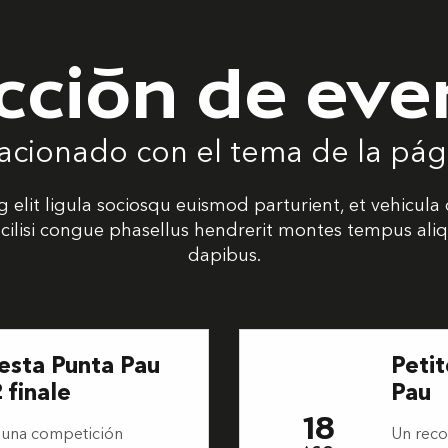
cción de eve
acionado con el tema de la pág
 elit ligula sociosqu euismod parturient, et vehicula 
cilisi congue phasellus hendrerit montes tempus aliqu
dapibus.
esta Punta Pau
Petit
 finale
Pau
18
 una competición
Un reco