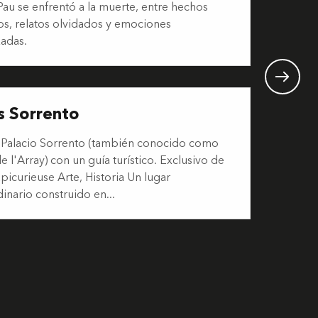
au se enfrentó a la muerte, entre hechos
cos, relatos olvidados y emociones
zadas.
s Sorrento
al Palacio Sorrento (también conocido como
e l'Array) con un guía turístico. Exclusivo de
picurieuse Arte, Historia Un lugar
inario construido en...