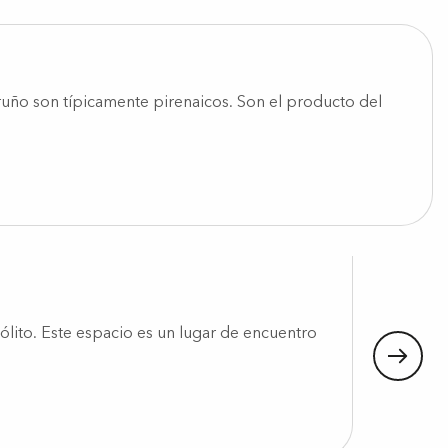
ruño son típicamente pirenaicos. Son el producto del
Lescar
sólito. Este espacio es un lugar de encuentro
Al oeste 
Seguir