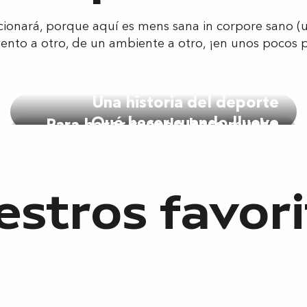
epcionará, porque aquí es mens sana in corpore sano 
ento a otro, de un ambiente a otro, ¡en unos pocos 
Una historia del deporte
Qué hacer cuando llueve
Para hacer cuando hace mucho
calor
stros favor