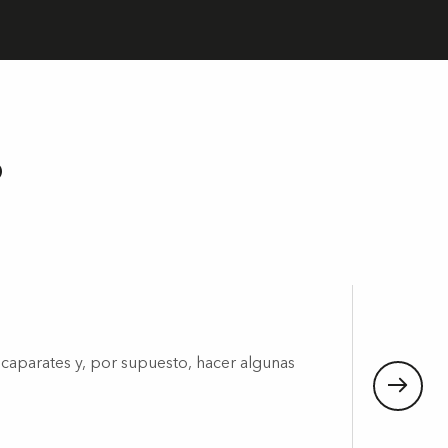
s
aparates y, por supuesto, hacer algunas
Se v