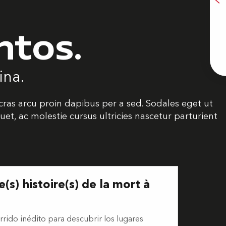
A
ntos.
E
ina.
cras arcu proin dapibus per a sed. Sodales eget ut
et, ac molestie cursus ultricies nascetur parturient
e(s) histoire(s) de la mort à
3
rrido inédito para descubrir los lugares
DIC.