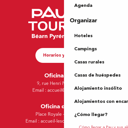
Agenda
Organizar
Hoteles
Campings
Horarios y contacto
Casas rurales
Oficina de Pau
Casas de huéspedes
9, rue Henri IV - 64000 Pau
Alojamiento insólito
Email :
accueil@tourismepau.fr
Alojamientos con enca
Oficina de Lescar
Place Royale - 64230 Lescar
¿Cómo llegar?
Email :
accueil-lescar@tourismepau.fr
Cómo llegar a Pau y sus a