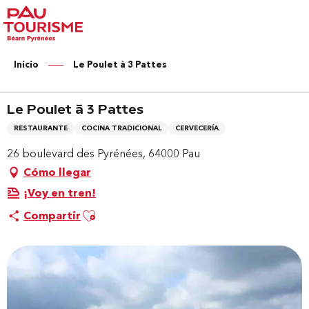
Aller
au
contenu
principal
Inicio
Le Poulet à 3 Pattes
Le Poulet à 3 Pattes
RESTAURANTE
COCINA TRADICIONAL
CERVECERÍA
26 boulevard des Pyrénées, 64000 Pau
Cómo llegar
¡Voy en tren!
Ajouter aux favoris
Compartir