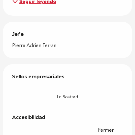
Seguir leyendo
Jefe
Jefe
Pierre Adrien Ferran
Oferta de prestaciones
Sellos empresariales
Sellos empresariales
Le Routard
Accesibilidad
Accesibilidad
Fermer