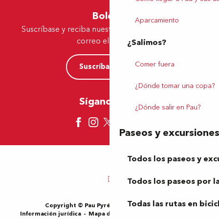
Boletín
Aparcamiento
Suscríbase y reciba nuestras ofertas y noticias por
correo electrónico
¿Salimos?
Comer fuera
Suscríbase ahora
¿Dónde tomar una copa?
Síganos aquí
¿Dónde salir en Pau?
Paseos y excursione
Todos los paseos y exc
Todos los paseos por la
Todas las rutas en bicic
Copyright © Pau Pyrénées Tourisme 2024
Información jurídica
Mapa del sitio
Condiciones de uso