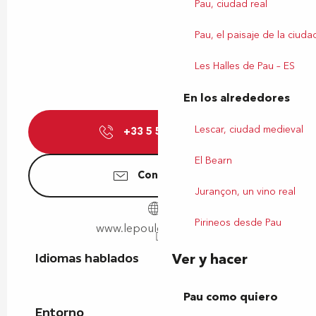
Pau, ciudad real
Pau, el paisaje de la ciuda
Les Halles de Pau – ES
En los alrededores
Lescar, ciudad medieval
+33 5 59 27 17
▒▒
El Bearn
Contáctenos
Jurançon, un vino real
Pirineos desde Pau
www.lepouleta3pattes.fr
Ver y hacer
Idiomas hablados
Idiomas hablados
Pau como quiero
Entorno
Entorno