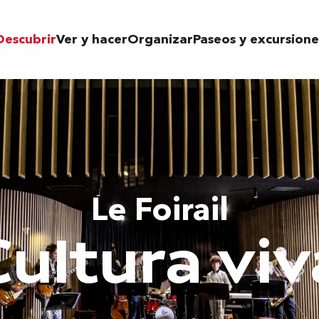
Descubrir
Ver y hacer
Organizar
Paseos y excursione
Le Foirail
Cultura viv