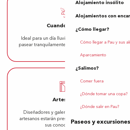
Alojamiento insólito
Alojamientos con enca
Cuando llueve
¿Cómo llegar?
Ideal para un día lluvioso, en el que podrá
Cómo llegar a Pau y sus a
pasear tranquilamente lejos del
mal
tiempo.
Aparcamiento
¿Salimos?
Comer fuera
¿Dónde tomar una copa?
Artesanía
¿Dónde salir en Pau?
Diseñadores y galerías locales, artistas y
artesanos estarán presentes para compartir
Paseos y excursione
sus conocimientos.