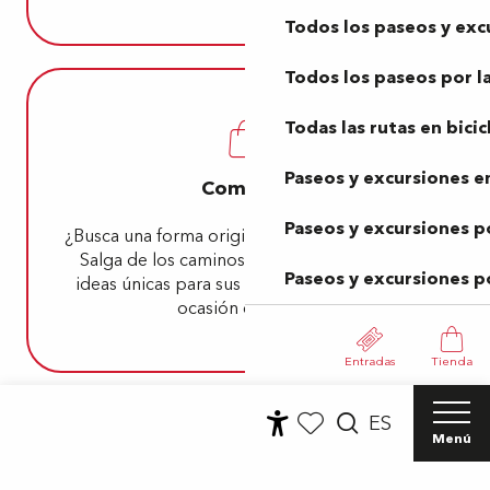
Todos los paseos y exc
Todos los paseos por la
Todas las rutas en bicic
Paseos y excursiones en
Compras
Paseos y excursiones p
¿Busca una forma original de
ir de compras
?
Salga de los caminos trillados y encuentre
Paseos y excursiones p
ideas únicas para sus recuerdos o para una
ocasión especial.
Entradas
Tienda
ES
Menú
Accessibilité
Buscar
Voir les favoris