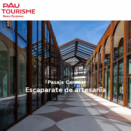
Aller
au
contenu
principal
Pasaje Carnot
Escaparate de artesanía