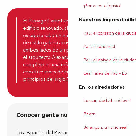
¡Por amor al gusto!
Nuestros imprescindib
El Passage Carnot se compone de un
edificio renovado, clasificado como edificio
Pau, el corazón de la ciud
excepcional, y un nuevo y moderno edificio
de estilo galería acristalada construido a
Pau, ciudad real
ambos lados de un pasadizo. Diseñado por
el arquitecto Alexandre Lacaze, el nuevo
Pau, el paisaje de la ciuda
complejo es una referencia a las
construcciones de cristal y acero de
Les Halles de Pau – ES
principios del siglo XX.
En los alrededores
Lescar, ciudad medieval
Béarn
Conocer gente nueva
Jurançon, un vino real
Los espacios del Passage Carnot están