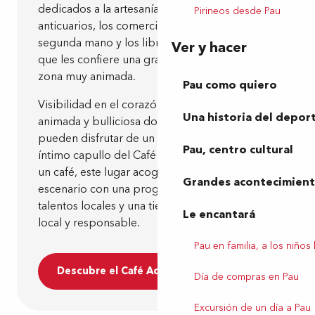
dedicados a la artesanía, pero también a los
Pirineos desde Pau
anticuarios, los comerciantes de artículos de
segunda mano y los libreros de ocasión, lo
Ver y hacer
que les confiere una gran visibilidad en una
zona muy animada.
Pau como quiero
Visibilidad en el corazón de una manzana
Una historia del depor
animada y bulliciosa donde los visitantes
pueden disfrutar de un café o un bocado en el
Pau, centro cultural
íntimo capullo del Café Aquiu. Mucho más que
un café, este lugar acogedor es también un
Grandes acontecimiento
escenario con una programación abierta a los
talentos locales y una tienda de comestibles
Le encantará
local y responsable.
Pau en familia, a los niños
Descubre el Café Aquiu
Día de compras en Pau
Excursión de un día a Pau