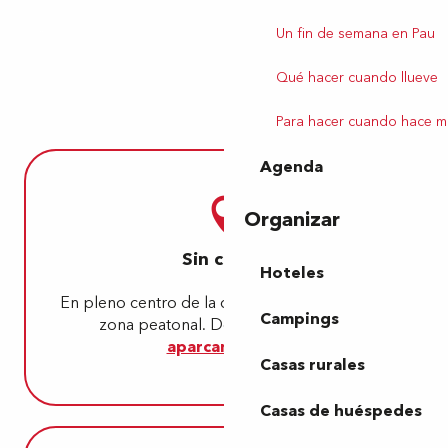
Un fin de semana en Pau
Qué hacer cuando llueve
Para hacer cuando hace m
Agenda
Organizar
Sin coche
Hoteles
En pleno centro de la ciudad, el Pasaje es una
Campings
zona peatonal. Deje el coche en el
aparcamiento
.
Casas rurales
Casas de huéspedes