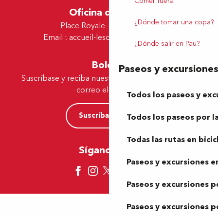
Comer fuera
Oficina de Lescar
¿Dónde tomar una copa?
Place Royale - 64230 Lescar
Email :
accueil-lescar@tourismepau.fr
¿Dónde salir en Pau?
Boletín
Paseos y excursione
Suscríbase y reciba nuestras ofertas y noticias por
correo electrónico
Todos los paseos y exc
Suscríbase ahora
Todos los paseos por la
Todas las rutas en bicic
Síganos aquí
Paseos y excursiones en
Paseos y excursiones p
Paseos y excursiones p