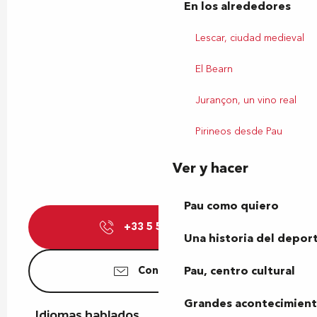
En los alrededores
Lescar, ciudad medieval
El Bearn
Jurançon, un vino real
Pirineos desde Pau
Ver y hacer
Pau como quiero
+33 5 59 27 27
▒▒
Una historia del depor
Pau, centro cultural
Contáctenos
Grandes acontecimiento
Idiomas hablados
Idiomas hablados