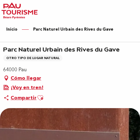
Aller
au
contenu
principal
Inicio
Parc Naturel Urbain des Rives du Gave
Parc Naturel Urbain des Rives du Gave
OTRO TIPO DE LUGAR NATURAL
64000 Pau
Cómo llegar
¡Voy en tren!
Ajouter aux favoris
Compartir