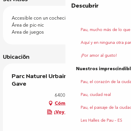
Descubrir
Accesible con un cochecito
Área de pic-nic
Pau, mucho más de lo que
Area de juegos
Aquí y en ninguna otra par
¡Por amor al gusto!
Ubicación
Nuestros imprescindib
Parc Naturel Urbain des Rives du
Pau, el corazón de la ciud
Gave
Pau, ciudad real
64000 Pau
Cómo llegar
Pau, el paisaje de la ciuda
¡Voy en tren!
Les Halles de Pau – ES