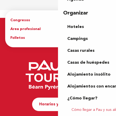
Organizar
Congresos
Grupos
Hoteles
Area profesional
Prensa
Folletos
Oficina de Turismo
Campings
Casas rurales
Casas de huéspedes
Alojamiento insólito
Alojamientos con enca
¿Cómo llegar?
Horarios y contacto
Cómo llegar a Pau y sus a