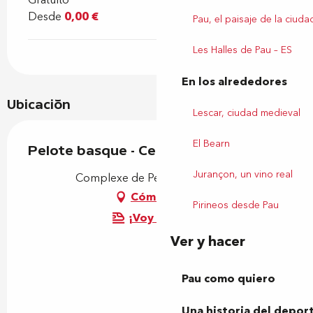
Desde
0,00 €
Pau, el paisaje de la ciuda
Les Halles de Pau – ES
En los alrededores
Ubicación
Lescar, ciudad medieval
El Bearn
Pelote basque - Cesta Punta Pau Cup
Jurançon, un vino real
Complexe de Pelote, 64000 Pau
Cómo llegar
Pirineos desde Pau
¡Voy en tren!
Ver y hacer
Pau como quiero
Una historia del depor