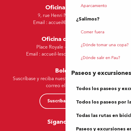
Aparcamiento
Oficina de Pau
9, rue Henri IV - 64000 Pau
¿Salimos?
Email :
accueil@tourismepau.fr
Comer fuera
Oficina de Lescar
¿Dónde tomar una copa?
Place Royale - 64230 Lescar
Email :
accueil-lescar@tourismepau.fr
¿Dónde salir en Pau?
Boletín
Paseos y excursione
Suscríbase y reciba nuestras ofertas y noticias por
correo electrónico
Todos los paseos y exc
Suscríbase ahora
Todos los paseos por la
Todas las rutas en bicic
Síganos aquí
Paseos y excursiones en