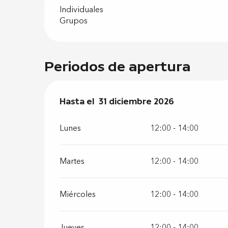
Individuales
Grupos
Periodos de apertura
Del
Hasta el
2 enero 2026
31 diciembre 2026
al
31 diciembre 2026
Lunes
12:00 - 14:00
Martes
12:00 - 14:00
Miércoles
12:00 - 14:00
Jueves
12:00 - 14:00