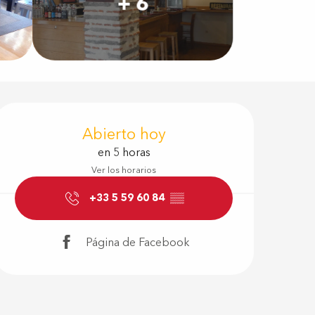
+ 6
Horarios y d
Abierto hoy
en 5 horas
Ver los horarios
+33 5 59 60 84
▒▒
Página de Facebook