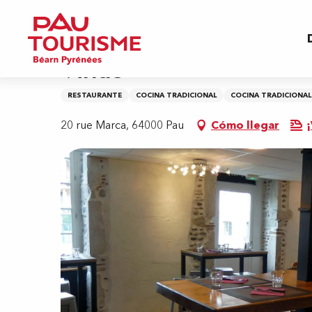
Aller
Inicio
Vindo
au
contenu
principal
Vindo
RESTAURANTE
COCINA TRADICIONAL
COCINA TRADICIONAL
20 rue Marca, 64000 Pau
Cómo llegar