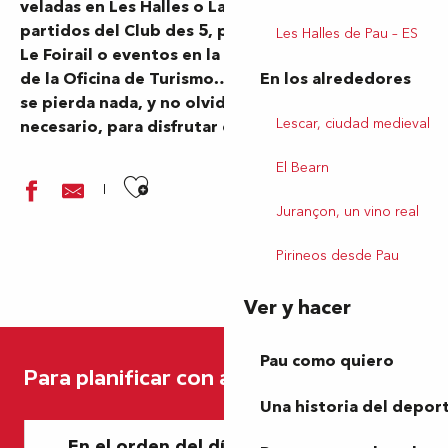
veladas en Les Halles o La Forge Moderne,
partidos del Club des 5, programas en Le Méliès y
Les Halles de Pau – ES
Le Foirail o eventos en la ciudad y visitas guiadas
En los alrededores
de la Oficina de Turismo… No se arrepentirá. No
se pierda nada, y no olvide reservar si es
Lescar, ciudad medieval
necesario, para disfrutar de la buena vida en Pau.
El Bearn
Ajouter aux favoris
Jurançon, un vino real
Pirineos desde Pau
Ver y hacer
Marché Bio
Festival Paulyphonie - Concert Songs of Hope
Pau como quiero
Para planificar con antelación
Football - Ligue2 BKT: PAU FC Vs FC Annecy
Festival Paulyphonie
Una historia del depor
"Laissez-vous tenter par Pau...côté obscur"
En el orden del día de esta semana
Marché paysan