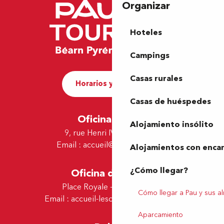
Organizar
Hoteles
Campings
Casas rurales
Horarios y contacto
Casas de huéspedes
Oficina de Pau
Alojamiento insólito
9, rue Henri IV - 64000 Pau
Email :
accueil@tourismepau.fr
Alojamientos con enca
¿Cómo llegar?
Oficina de Lescar
Place Royale - 64230 Lescar
Cómo llegar a Pau y sus a
Email :
accueil-lescar@tourismepau.fr
Aparcamiento