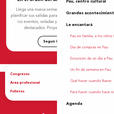
Pau, centro cultural
Marché de fruits et légumes - Albert 1er
Llega una nueva semana y es el momento de
La fête du Roi
Grandes acontecimiento
planificar sus salidas para no perderse ninguno de
Festival Paulyphonie - Concert Beethoven /Brahms
los eventos, veladas y acontecimientos más
Balade médiévale
Le encantará
Marché - Haut de Billère
destacados. Proyecciones de cine,...
Atelier famille "fermier d’un jour"
Pau en familia, a los niños
Seguir leyendo
Día de compras en Pau
Excursión de un día a Pau
Un fin de semana en Pau
Congresos
Grupos
Qué hacer cuando llueve
Area profesional
Prensa
Folletos
Oficina de Turismo
Para hacer cuando hace m
Agenda