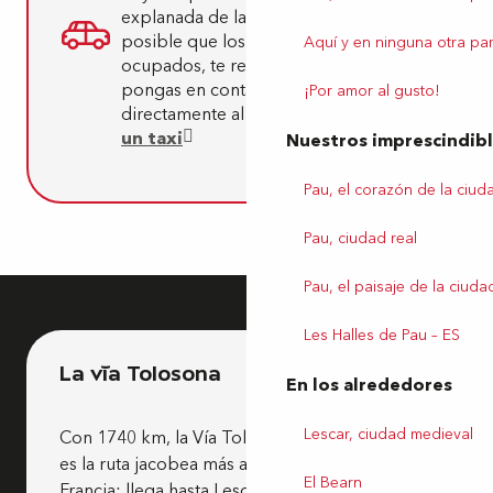
explanada de la estación. Dado que es
posible que los taxistas estén
Aquí y en ninguna otra par
ocupados, te recomendamos que te
pongas en contacto con ellos
¡Por amor al gusto!
directamente al llegar:
Cómo elegir
un taxi
Nuestros imprescindib
Pau, el corazón de la ciud
Pau, ciudad real
Pau, el paisaje de la ciuda
Les Halles de Pau – ES
La vía Tolosona
En los alrededores
Lescar, ciudad medieval
Con 1740 km, la Vía Tolosona (o Vía de Arles)
es la ruta jacobea más antigua y más larga de
El Bearn
Francia: llega hasta Lescar, cerca de Pau,