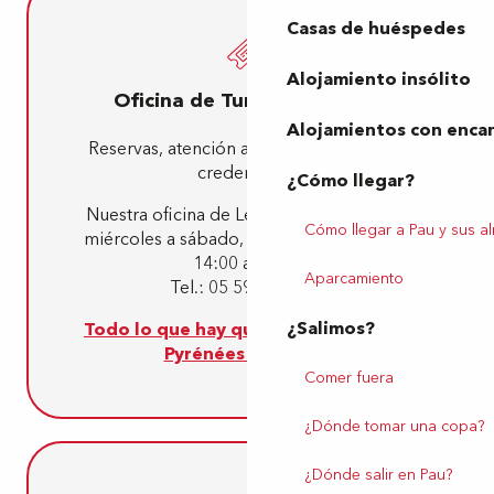
Casas de huéspedes
Alojamiento insólito
Oficina de Turismo - Lescar
Alojamientos con enca
Reservas, atención al público y venta de
credenciales
¿Cómo llegar?
Nuestra oficina de Lescar está abierta de
Cómo llegar a Pau y sus a
miércoles a sábado, de 9:00 a 13:00 y de
14:00 a 18:00
Aparcamiento
Tel.: 05 59 81 15 98
¿Salimos?
Todo lo que hay que saber sobre Pau
Pyrénées Tourisme
Comer fuera
¿Dónde tomar una copa?
¿Dónde salir en Pau?