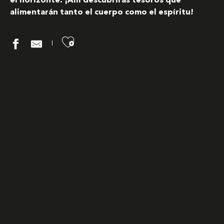
el horizonte. ¡Allí descubrirás tesoros que
alimentarán tanto el cuerpo como el espíritu!
Ajouter aux favoris