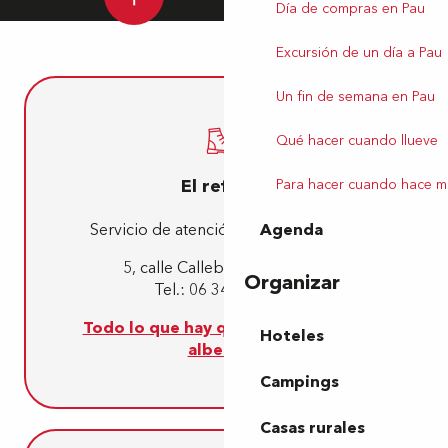
Día de compras en Pau
Excursión de un día a Pau
Un fin de semana en Pau
Qué hacer cuando llueve
El refugio
Para hacer cuando hace m
Servicio de atención a los peregrinos
Agenda
5, calle Callebraque – Lescar
Organizar
Tel.: 06 34 42 10 22
Todo lo que hay que saber sobre el
Hoteles
albergue
Campings
Casas rurales