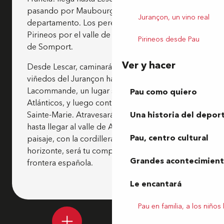
pasando por Maubourguet, al norte del
Jurançon, un vino real
departamento. Los peregrinos cruzan los
Pirineos por el valle de Aspe hasta el puerto
Pirineos desde Pau
de Somport.
Ver y hacer
Desde Lescar, caminarás por el corazón de los
viñedos del Jurançon hacia la comandancia de
Lacommande, un lugar singular de los Pirineos
Pau como quiero
Atlánticos, y luego continuarás hasta Oloron-
Sainte-Marie. Atravesarás las laderas del Béarn
Una historia del depor
hasta llegar al valle de Aspe. La belleza del
Pau, centro cultural
paisaje, con la cordillera de los Pirineos en el
horizonte, será tu compañera más fiel hasta la
Grandes acontecimiento
frontera española.
Le encantará
Pau en familia, a los niños