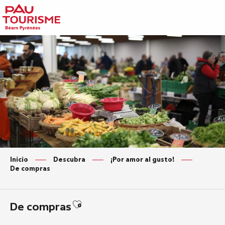
Aller
au
contenu
principal
Inicio
Descubra
¡Por amor al gusto!
De compras
Ajouter aux favoris
De compras