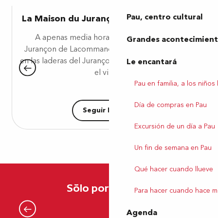
Pau, centro cultural
La Maison du Jurançon en Lacommande
A apenas media hora de Pau, la Maison du
Grandes acontecimiento
Jurançon de Lacommande ofrece una inmersión
en las laderas del Jurançon. Aquí la vid es la reina y
Le encantará
el vino...
Pau en familia, a los niños
Día de compras en Pau
Seguir leyendo
Excursión de un día a Pau
Un fin de semana en Pau
Qué hacer cuando llueve
Sólo por el sabor
Para hacer cuando hace m
¿Dónde se puede degustar Jurançon
Agenda
en los viñedos?