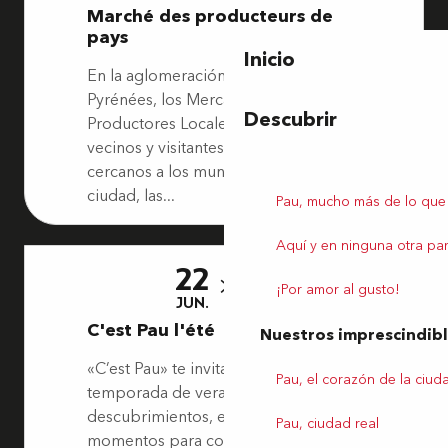
Marché des producteurs de
pays
Inicio
En la aglomeración de Pau-Béarn-
Pyrénées, los Mercados de
Descubrir
Productores Locales acogen a
vecinos y visitantes en los puntos más
cercanos a los municipios, entre la
ciudad, las...
Pau, mucho más de lo que
Aquí y en ninguna otra par
22
6
¡Por amor al gusto!
JUN.
SEP.
C'est Pau l'été
Nuestros imprescindib
«C’est Pau» te invita a vivir una
Pau, el corazón de la ciud
temporada de verano llena de
descubrimientos, emociones y
Pau, ciudad real
momentos para compartir.