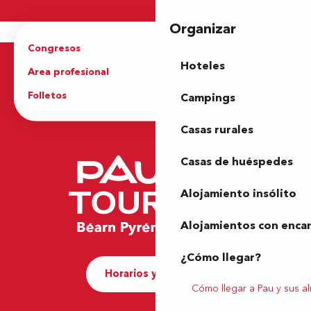
Organizar
Congresos
Grupos
Hoteles
Area profesional
Prensa
Folletos
Oficina de Turismo
Campings
Casas rurales
Casas de huéspedes
Alojamiento insólito
Alojamientos con enca
¿Cómo llegar?
Horarios y contacto
Cómo llegar a Pau y sus a