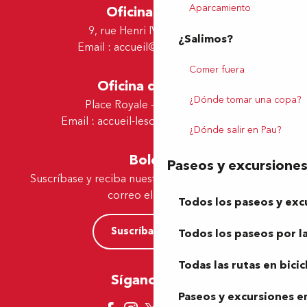
Aparcamiento
Oficina de Pau
9, rue Henri IV - 64000 Pau
¿Salimos?
Email :
accueil@tourismepau.fr
Comer fuera
Oficina de Lescar
¿Dónde tomar una copa?
Place Royale - 64230 Lescar
Email :
accueil-lescar@tourismepau.fr
¿Dónde salir en Pau?
Boletín
Paseos y excursione
Suscríbase y reciba nuestras ofertas y noticias por
correo electrónico
Todos los paseos y exc
Suscríbase ahora
Todos los paseos por la
Todas las rutas en bicic
Síganos aquí
Paseos y excursiones en