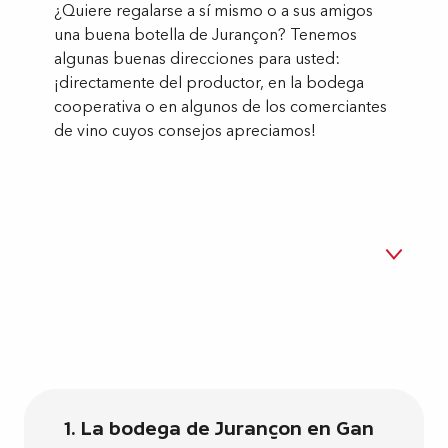
¿Quiere regalarse a sí mismo o a sus amigos
una buena botella de Jurançon? Tenemos
algunas buenas direcciones para usted:
¡directamente del productor, en la bodega
cooperativa o en algunos de los comerciantes
de vino cuyos consejos apreciamos!
Cave coopérative de Gan
1
Los viticultores independientes de Jurançon
2
En Les Halles
3
1. La bodega de Jurançon en Gan