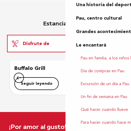
Una historia del depor
Pau, centro cultural
Estancia en Pau
Grandes acontecimiento
Disfrute de
Le encantará
Pau en familia, a los niños
Descansa un poco
Buffalo Grill
H
Día de compras en Pau
Diviértete
Seguir leyendo
Excursión de un día a Pau
Un fin de semana en Pau
Qué hacer cuando llueve
Nuestros 10 mejores restaurantes
vegetarianos – ES
Para hacer cuando hace m
¡Por amor al gusto!