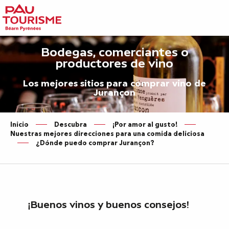
Aller
au
contenu
principal
Bodegas, comerciantes o
productores de vino
Los mejores sitios para comprar vino de
Jurançon
Inicio
Descubra
¡Por amor al gusto!
Nuestras mejores direcciones para una comida deliciosa
¿Dónde puedo comprar Jurançon?
¡Buenos vinos y buenos consejos!