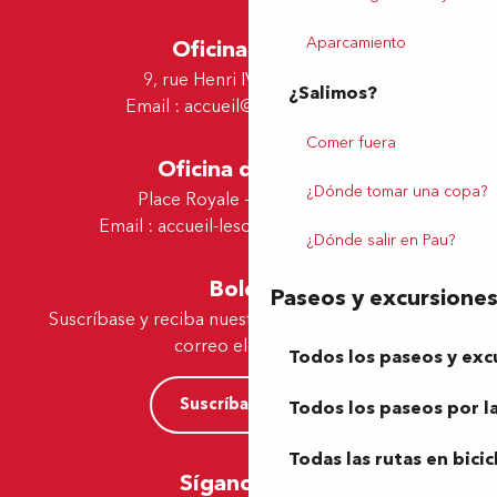
Aparcamiento
Oficina de Pau
9, rue Henri IV - 64000 Pau
¿Salimos?
Email :
accueil@tourismepau.fr
Comer fuera
Oficina de Lescar
¿Dónde tomar una copa?
Place Royale - 64230 Lescar
Email :
accueil-lescar@tourismepau.fr
¿Dónde salir en Pau?
Boletín
Paseos y excursione
Suscríbase y reciba nuestras ofertas y noticias por
correo electrónico
Todos los paseos y exc
Suscríbase ahora
Todos los paseos por la
Todas las rutas en bicic
Síganos aquí