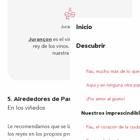
Inicio
Jurançon
Jurançon
es el vino de los reyes y el
Descubrir
rey de los vinos. ¡Forma parte de
nuestra historia!
Pau, mucho más de lo que
Aquí y en ninguna otra par
5. Alrededores de Pau
¡Por amor al gusto!
En los viñedos
Nuestros imprescindib
Le recomendamos que se lance a descubrir el vino de
Pau, el corazón de la ciud
los reyes en los propios productores. No habrá