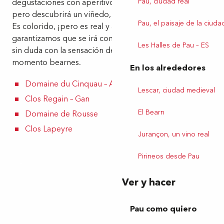
Pau, ciudad real
degustaciones con aperitivos y servilletas etiquetadas,
pero descubrirá un viñedo, un vino y unos viticultores.
Pau, el paisaje de la ciuda
Es colorido, ¡pero es real y auténtico! Y, sobre todo, le
garantizamos que se irá con un Jurançon de calidad. Y
Les Halles de Pau – ES
sin duda con la sensación de haber vivido un auténtico
momento bearnes.
En los alrededores
Domaine du Cinquau – Artiguelouve
Lescar, ciudad medieval
Clos Regain – Gan
El Bearn
Domaine de Rousse
Clos Lapeyre
Jurançon, un vino real
Pirineos desde Pau
Ver y hacer
Pau como quiero