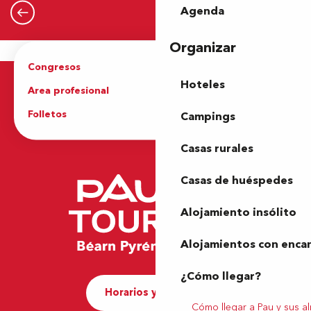
Agenda
Seguir leyendo
Organizar
Congresos
Grupos
Hoteles
Area profesional
Prensa
Folletos
Oficina de Turismo
Campings
Casas rurales
Casas de huéspedes
Alojamiento insólito
Alojamientos con enca
¿Cómo llegar?
Horarios y contacto
Cómo llegar a Pau y sus a