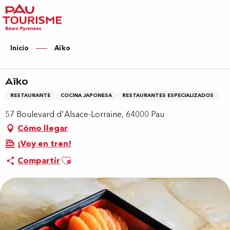
Aller
au
contenu
principal
Inicio
Aïko
Aïko
RESTAURANTE
COCINA JAPONESA
RESTAURANTES ESPECIALIZADOS
57 Boulevard d'Alsace-Lorraine, 64000 Pau
Cómo llegar
¡Voy en tren!
Ajouter aux favoris
Compartir