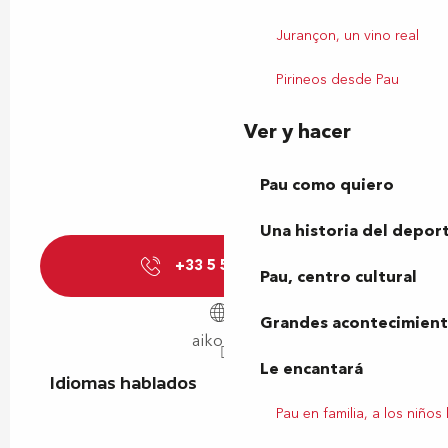
Jurançon, un vino real
Pirineos desde Pau
Ver y hacer
Pau como quiero
Una historia del depor
+33 5 59 77 12
▒▒
Pau, centro cultural
Grandes acontecimiento
aiko64.fr
Le encantará
Idiomas hablados
Idiomas hablados
Pau en familia, a los niños