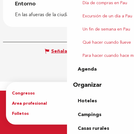
Día de compras en Pau
Entorno
Entorno
En las afueras de la ciudad
Excursión de un día a Pau
Un fin de semana en Pau
Qué hacer cuando llueve
Señalar un error
Para hacer cuando hace m
Agenda
Organizar
Congresos
Grupos
Hoteles
Area profesional
Prensa
Folletos
Oficina de Turismo
Campings
Casas rurales