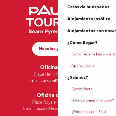
Casas de huéspedes
Alojamiento insólito
Alojamientos con enca
¿Cómo llegar?
Horarios y contacto
Cómo llegar a Pau y sus a
Aparcamiento
Oficina de Pau
9, rue Henri IV - 64000 Pau
¿Salimos?
Email :
accueil@tourismepau.fr
Comer fuera
Oficina de Lescar
¿Dónde tomar una copa?
Place Royale - 64230 Lescar
Email :
accueil-lescar@tourismepau.fr
¿Dónde salir en Pau?