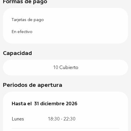
Formas de pago
Tarjetas de pago
En efectivo
Capacidad
10 Cubierto
Periodos de apertura
Del
Hasta el
2 enero 2026
31 diciembre 2026
al
31 diciembre 2026
Lunes
18:30 - 22:30