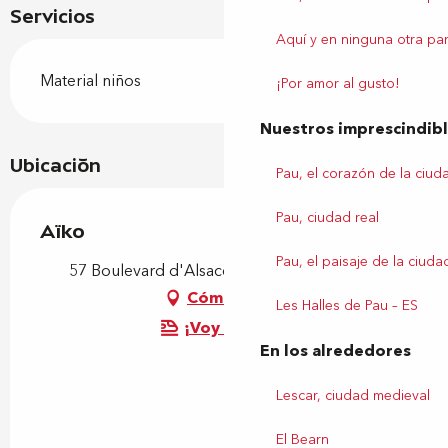
Servicios
Aquí y en ninguna otra par
Material niños
¡Por amor al gusto!
Nuestros imprescindib
Ubicación
Pau, el corazón de la ciud
Pau, ciudad real
Aïko
Pau, el paisaje de la ciuda
57 Boulevard d'Alsace-Lorraine, 64000 Pau
Cómo llegar
Les Halles de Pau – ES
¡Voy en tren!
En los alrededores
Lescar, ciudad medieval
El Bearn