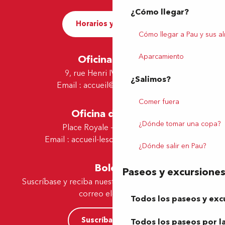
¿Cómo llegar?
Horarios y contacto
Cómo llegar a Pau y sus a
Aparcamiento
Oficina de Pau
9, rue Henri IV - 64000 Pau
¿Salimos?
Email :
accueil@tourismepau.fr
Comer fuera
Oficina de Lescar
¿Dónde tomar una copa?
Place Royale - 64230 Lescar
Email :
accueil-lescar@tourismepau.fr
¿Dónde salir en Pau?
Boletín
Paseos y excursione
Suscríbase y reciba nuestras ofertas y noticias por
correo electrónico
Todos los paseos y exc
Suscríbase ahora
Todos los paseos por la