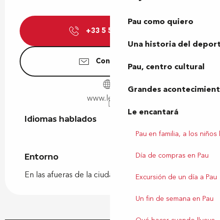
Pau como quiero
+33 5 59 81 15
▒▒
Una historia del depor
Contáctenos
Pau, centro cultural
Grandes acontecimiento
www.lescar.fr
Le encantará
Idiomas hablados
Idiomas hablados
Pau en familia, a los niños
Día de compras en Pau
Entorno
Entorno
En las afueras de la ciudad
Excursión de un día a Pau
Un fin de semana en Pau