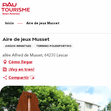
Aller
au
contenu
principal
Inicio
Aire de jeux Musset
Aire de jeux Musset
JUEGOS INFANTILES
TERRENO POLIDEPORTIVO
allée Alfred de Musset, 64230 Lescar
Cómo llegar
¡Voy en tren!
Ajouter aux favoris
Compartir