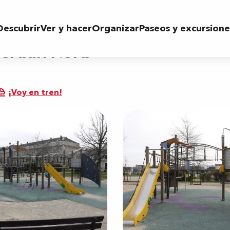
Descubrir
Ver y hacer
Organizar
Paseos y excursione
 Verdun Nord
¡Voy en tren!