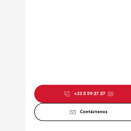
+33 5 59 27 27
▒▒
Contáctenos