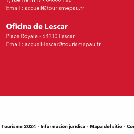
9, rue Henri IV - 64000 Pau
Email :
accueil@tourismepau.fr
Oficina de Lescar
Place Royale - 64230 Lescar
Email :
accueil-lescar@tourismepau.fr
Información jurídica
Mapa del sitio
Co
s Tourisme 2024