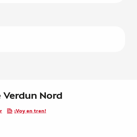
de Verdun Nord
r
¡Voy en tren!