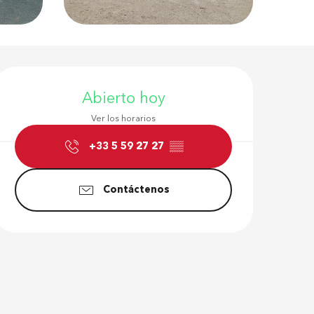
Horarios y d
Abierto hoy
Ver los horarios
+33 5 59 27 27
▒▒
Contáctenos