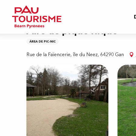
Aller
Inicio
Aire de pique-nique
au
contenu
principal
Aire de pique-nique
ÁREA DE PIC-NIC
Rue de la Faïencerie, île du Neez, 64290 Gan