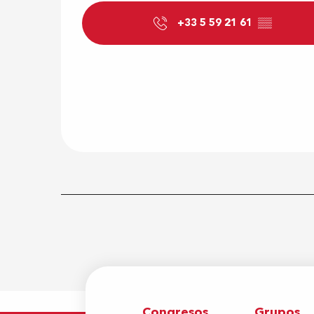
+33 5 59 21 61
▒▒
Congresos
Grupos