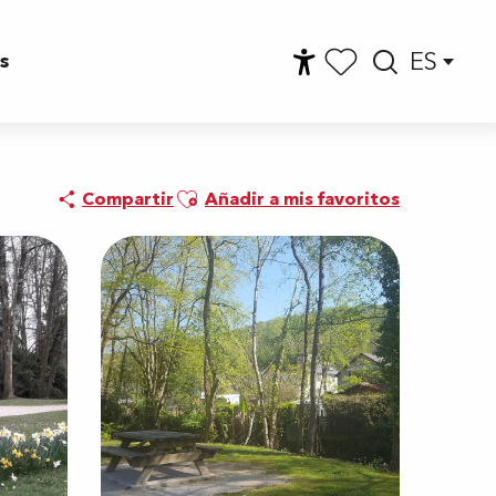
ES
s
Accessibilité
Busca
Voir les favoris
Ajouter aux favoris
Compartir
Añadir a mis favoritos