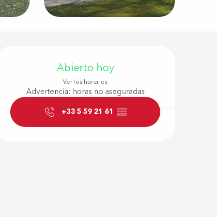
Horarios y d
Abierto hoy
Ver los horarios
Advertencia: horas no aseguradas
+33 5 59 21 61
▒▒