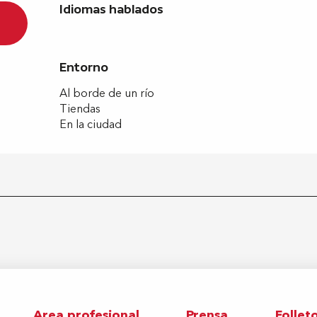
Idiomas hablados
Idiomas hablados
Entorno
Entorno
Al borde de un río
Tiendas
En la ciudad
Area profesional
Prensa
Follet