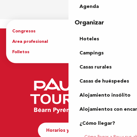
Agenda
Organizar
Congresos
Grupos
Hoteles
Area profesional
Prensa
Folletos
Oficina de Turismo
Campings
Casas rurales
Casas de huéspedes
Alojamiento insólito
Alojamientos con enca
¿Cómo llegar?
Horarios y contacto
Cómo llegar a Pau y sus a