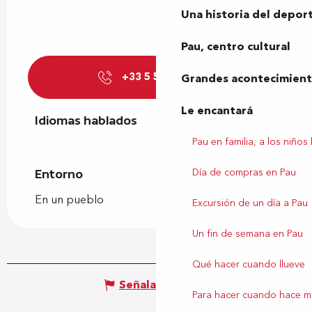
Una historia del depor
Pau, centro cultural
+33 5 59 81 74
▒▒
Grandes acontecimiento
Le encantará
Idiomas hablados
Idiomas hablados
Pau en familia, a los niños
Día de compras en Pau
Entorno
Entorno
En un pueblo
Excursión de un día a Pau
Un fin de semana en Pau
Qué hacer cuando llueve
Señalar un error
Para hacer cuando hace m