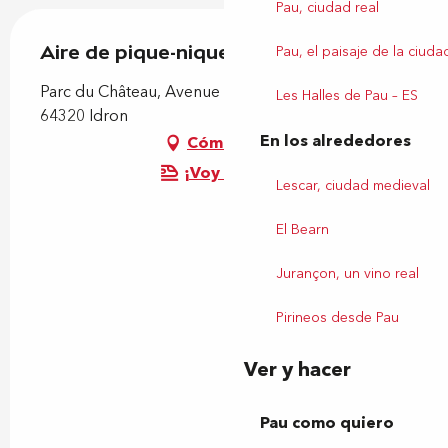
Pau, ciudad real
Aire de pique-nique
Pau, el paisaje de la ciuda
Parc du Château, Avenue Belsunce/Beaumont,
Les Halles de Pau – ES
64320 Idron
En los alrededores
Cómo llegar
¡Voy en tren!
Lescar, ciudad medieval
El Bearn
Jurançon, un vino real
Pirineos desde Pau
Ver y hacer
Pau como quiero