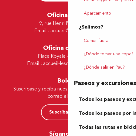
Aparcamiento
Oficina de Pau
9, rue Henri IV - 64000 Pau
¿Salimos?
Email :
accueil@tourismepau.fr
Comer fuera
Oficina de Lescar
¿Dónde tomar una copa?
Place Royale - 64230 Lescar
Email :
accueil-lescar@tourismepau.fr
¿Dónde salir en Pau?
Boletín
Paseos y excursione
Suscríbase y reciba nuestras ofertas y noticias por
correo electrónico
Todos los paseos y exc
Suscríbase ahora
Todos los paseos por la
Todas las rutas en bicic
Síganos aquí