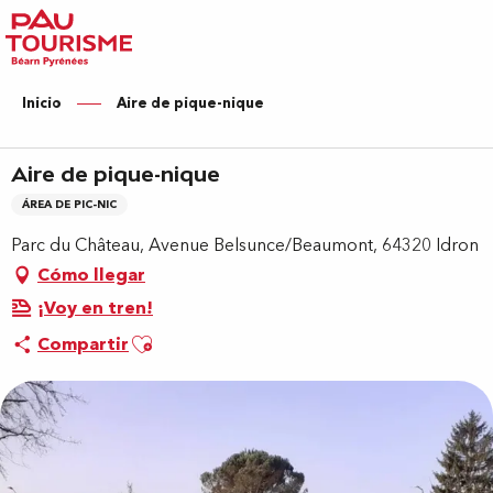
Aller
au
contenu
principal
Inicio
Aire de pique-nique
Aire de pique-nique
ÁREA DE PIC-NIC
Parc du Château, Avenue Belsunce/Beaumont, 64320 Idron
Cómo llegar
¡Voy en tren!
Ajouter aux favoris
Compartir