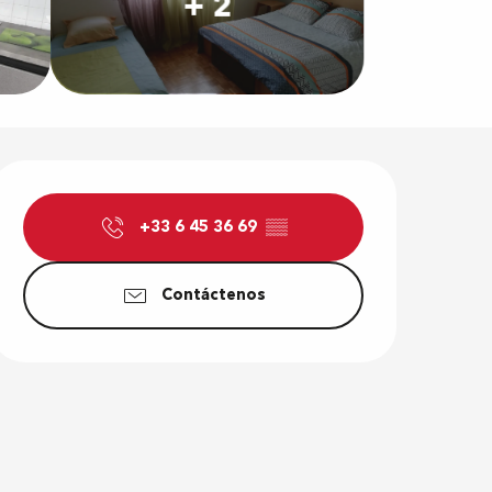
+ 2
Horarios y d
+33 6 45 36 69
▒▒
Contáctenos