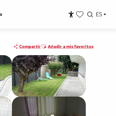
ES
s
Accessibilité
Busca
Voir les favoris
Ajouter aux favoris
Compartir
Añadir a mis favoritos