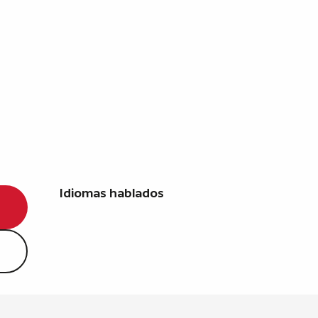
Idiomas hablados
Idiomas hablados