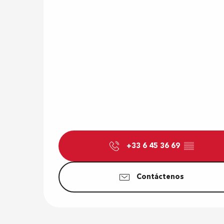
+33 6 45 36 69
▒▒
Contáctenos