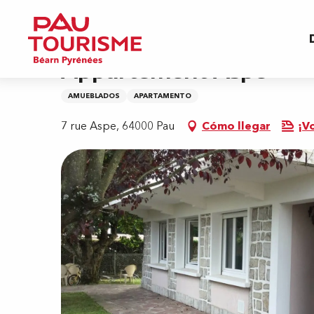
Aller
Inicio
Appartement Aspe
au
contenu
principal
Appartement Aspe
AMUEBLADOS
APARTAMENTO
7 rue Aspe, 64000 Pau
Cómo llegar
¡V