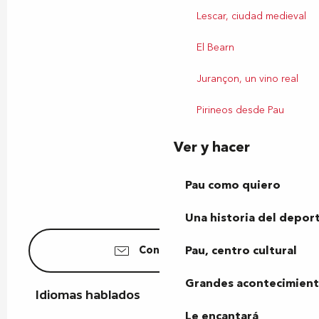
Lescar, ciudad medieval
El Bearn
Jurançon, un vino real
Pirineos desde Pau
Ver y hacer
Pau como quiero
Una historia del depor
Pau, centro cultural
Contáctenos
Grandes acontecimiento
Idiomas hablados
Idiomas hablados
Le encantará