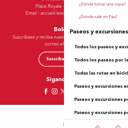
¿Dónde tomar una copa?
Place Royale - 64230 Lescar
Email :
accueil-lescar@tourismepau.fr
¿Dónde salir en Pau?
Boletín
Paseos y excursione
Suscríbase y reciba nuestras ofertas y noticias por
correo electrónico
Todos los paseos y exc
Suscríbase ahora
Todos los paseos por la
Todas las rutas en bicic
Síganos aquí
Paseos y excursiones en
Paseos y excursiones p
Paseos y excursiones p