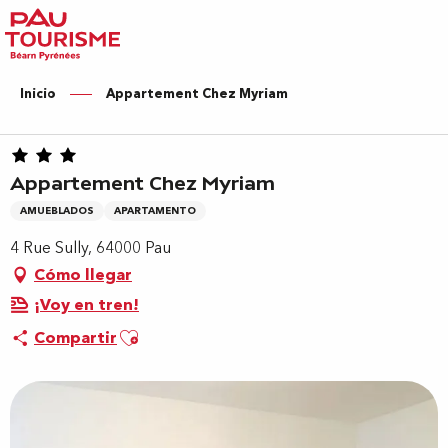
Aller
au
contenu
principal
Inicio
Appartement Chez Myriam
Appartement Chez Myriam
AMUEBLADOS
APARTAMENTO
4 Rue Sully, 64000 Pau
Cómo llegar
¡Voy en tren!
Ajouter aux favoris
Compartir