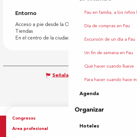
Pau en familia, a los niños
Entorno
Entorno
Acceso a pie desde la Oficina de Turismo
Día de compras en Pau
Tiendas
En el centro de la ciudad
Excursión de un día a Pau
Un fin de semana en Pau
Qué hacer cuando llueve
Señalar un error
Para hacer cuando hace m
Agenda
Organizar
Congresos
Grupos
Hoteles
Area profesional
Prensa