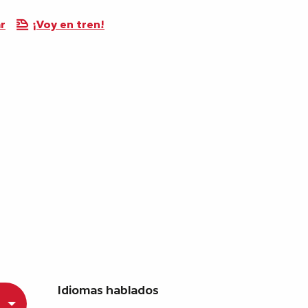
r
¡Voy en tren!
Idiomas hablados
Idiomas hablados