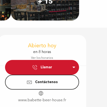
+ 15
Horarios y d
Abierto hoy
en 8 horas
Ver los horarios
Llamar
Contáctenos
www.babette-beer-house.fr