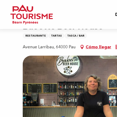
Aller
Inicio
Babette Beer House
au
contenu
principal
Babette Beer House
RESTAURANTE
TARTAS
TASCA / BAR
Avenue Larribau, 64000 Pau
Cómo llegar