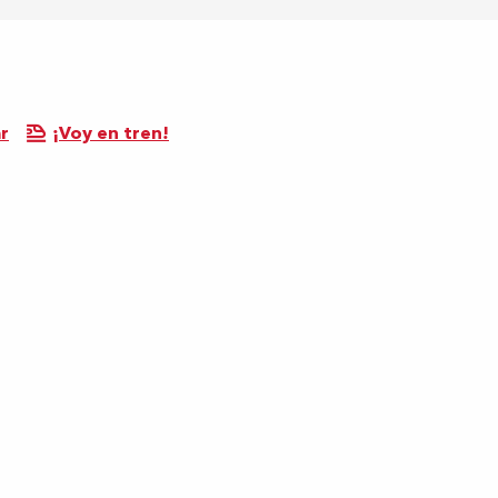
r
¡Voy en tren!