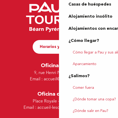
Casas de huéspedes
Alojamiento insólito
Alojamientos con enca
¿Cómo llegar?
Horarios y contacto
Cómo llegar a Pau y sus a
Aparcamiento
Oficina de Pau
9, rue Henri IV - 64000 Pau
¿Salimos?
Email :
accueil@tourismepau.fr
Comer fuera
Oficina de Lescar
¿Dónde tomar una copa?
Place Royale - 64230 Lescar
Email :
accueil-lescar@tourismepau.fr
¿Dónde salir en Pau?