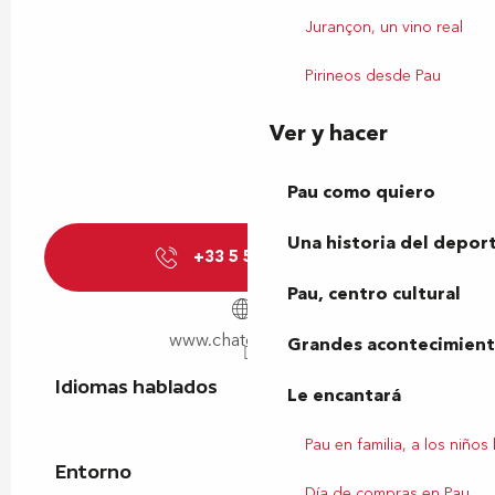
Jurançon, un vino real
Pirineos desde Pau
Ver y hacer
Pau como quiero
Una historia del depor
+33 5 59 82 38
▒▒
Pau, centro cultural
www.chateau-pau.fr
Grandes acontecimiento
Idiomas hablados
Idiomas hablados
Le encantará
Pau en familia, a los niños
Entorno
Entorno
Día de compras en Pau