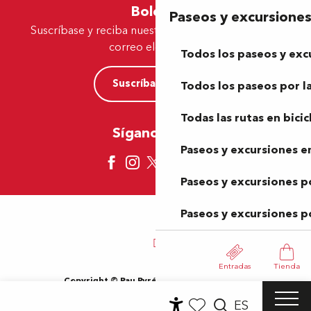
Boletín
Paseos y excursione
Suscríbase y reciba nuestras ofertas y noticias por
correo electrónico
Todos los paseos y exc
Suscríbase ahora
Todos los paseos por la
Todas las rutas en bicic
Síganos aquí
Paseos y excursiones en
Paseos y excursiones p
Paseos y excursiones p
Entradas
Tienda
Copyright © Pau Pyrénées Tourisme 2024
Información jurídica
Mapa del sitio
Condiciones de uso
ES
Cookies