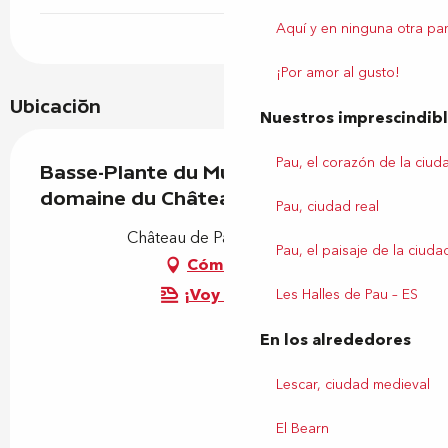
Aquí y en ninguna otra par
¡Por amor al gusto!
Ubicación
Nuestros imprescindib
Pau, el corazón de la ciud
Basse-Plante du Musée national et
domaine du Château de Pau
Pau, ciudad real
Château de Pau, 64000 Pau
Pau, el paisaje de la ciuda
Cómo llegar
¡Voy en tren!
Les Halles de Pau – ES
En los alrededores
Lescar, ciudad medieval
El Bearn