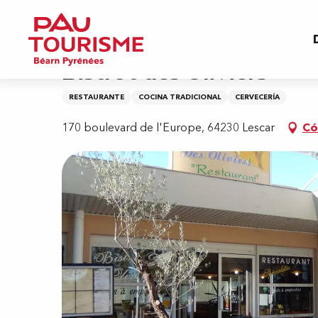
Aller
Inicio
Bistrot des Oliviers
au
contenu
principal
Bistrot des Oliviers
RESTAURANTE
COCINA TRADICIONAL
CERVECERÍA
170 boulevard de l'Europe, 64230 Lescar
Có