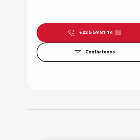
+33 5 59 81 14
▒▒
Contáctenos