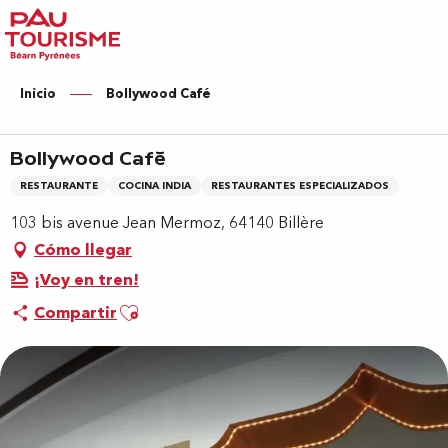
Aller
au
contenu
principal
Inicio
Bollywood Café
Bollywood Café
RESTAURANTE
COCINA INDIA
RESTAURANTES ESPECIALIZADOS
103 bis avenue Jean Mermoz, 64140 Billère
Cómo llegar
¡Voy en tren!
Ajouter aux favoris
Compartir