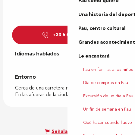
Pau como quiero
Una historia del depor
Pau, centro cultural
+33 6 62 52 83
▒▒
Grandes acontecimiento
Idiomas hablados
Idiomas hablados
Le encantará
Pau en familia, a los niños
Entorno
Entorno
Día de compras en Pau
Cerca de una carretera nacional
En las afueras de la ciudad
Excursión de un día a Pau
Un fin de semana en Pau
Qué hacer cuando llueve
Señalar un error