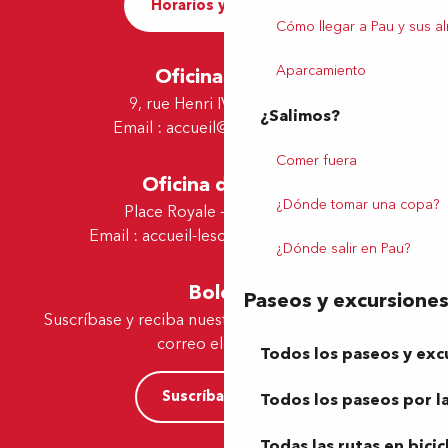
Horarios y contacto
Cómo llegar a Pau y sus a
Aparcamiento
Oficina de Pau
9, rue Henri IV - 64000 Pau
¿Salimos?
Email :
accueil@tourismepau.fr
Comer fuera
Oficina de Lescar
¿Dónde tomar una copa?
Place Royale - 64230 Lescar
Email :
accueil-lescar@tourismepau.fr
¿Dónde salir en Pau?
Boletín
Paseos y excursione
Suscríbase y reciba nuestras ofertas y noticias por
correo electrónico
Todos los paseos y exc
Suscríbase ahora
Todos los paseos por la
Todas las rutas en bicic