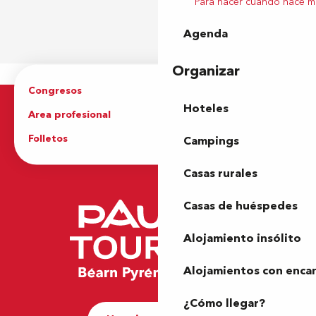
Para hacer cuando hace m
Agenda
Organizar
Congresos
Grupos
Hoteles
Area profesional
Prensa
Folletos
Oficina de Turismo
Campings
Casas rurales
Casas de huéspedes
Alojamiento insólito
Alojamientos con enca
¿Cómo llegar?