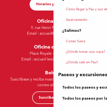
Horarios y contacto
Cómo llegar a Pau y sus a
Aparcamiento
Oficina de Pau
9, rue Henri IV - 64000 Pau
¿Salimos?
Email :
accueil@tourismepau.fr
Comer fuera
Oficina de Lescar
¿Dónde tomar una copa?
Place Royale - 64230 Lescar
Email :
accueil-lescar@tourismepau.fr
¿Dónde salir en Pau?
Boletín
Paseos y excursione
Suscríbase y reciba nuestras ofertas y noticias por
correo electrónico
Todos los paseos y exc
Suscríbase ahora
Todos los paseos por la