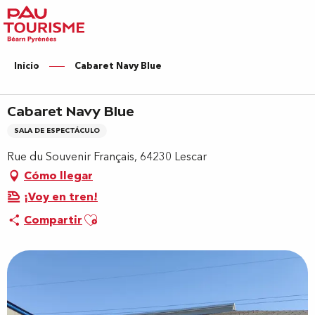
Aller
au
contenu
principal
Inicio
Cabaret Navy Blue
Cabaret Navy Blue
SALA DE ESPECTÁCULO
Rue du Souvenir Français, 64230 Lescar
Cómo llegar
¡Voy en tren!
Ajouter aux favoris
Compartir