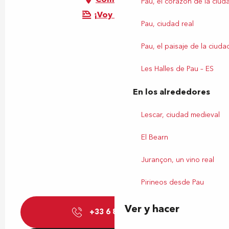
Pau, el corazón de la ciud
¡Voy en tren!
Pau, ciudad real
Pau, el paisaje de la ciuda
Les Halles de Pau – ES
En los alrededores
Lescar, ciudad medieval
El Bearn
Jurançon, un vino real
Pirineos desde Pau
Ver y hacer
+33 6 80 87 36
▒▒