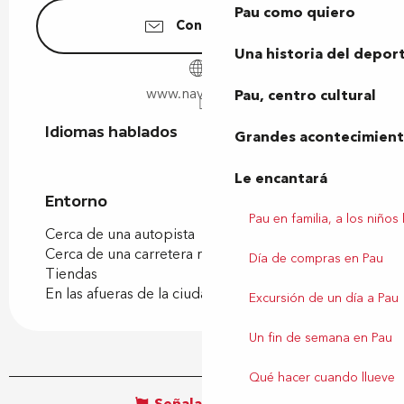
Pau como quiero
Contáctenos
Una historia del depor
www.navy-blue.fr
Pau, centro cultural
Idiomas hablados
Idiomas hablados
Grandes acontecimiento
Le encantará
Entorno
Entorno
Pau en familia, a los niños
Cerca de una autopista
Cerca de una carretera nacional
Día de compras en Pau
Tiendas
En las afueras de la ciudad
Excursión de un día a Pau
Un fin de semana en Pau
Qué hacer cuando llueve