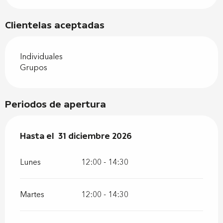
Clientelas aceptadas
Individuales
Grupos
Periodos de apertura
Del
Hasta el
2 enero 2026
31 diciembre 2026
al
31 diciembre 2026
Lunes
12:00 - 14:30
Martes
12:00 - 14:30