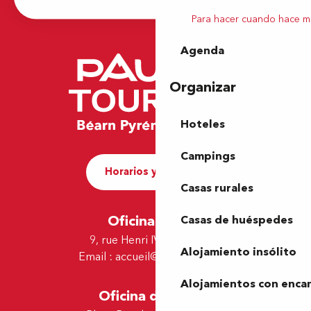
Para hacer cuando hace m
Agenda
Organizar
Hoteles
Campings
Horarios y contacto
Casas rurales
Oficina de Pau
Casas de huéspedes
9, rue Henri IV - 64000 Pau
Alojamiento insólito
Email :
accueil@tourismepau.fr
Alojamientos con enca
Oficina de Lescar