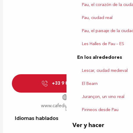
Pau, el corazón de la ciud
Pau, ciudad real
Pau, el paisaje de la ciuda
Les Halles de Pau – ES
En los alrededores
Lescar, ciudad medieval
+33 9 81 06 89
▒▒
El Bearn
Jurançon, un vino real
www.cafedupalaispau.fr
Pirineos desde Pau
Idiomas hablados
Idiomas hablados
Ver y hacer