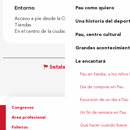
Pau como quiero
Entorno
Entorno
Acceso a pie desde la Oficina de Turismo
Una historia del depor
Tiendas
En el centro de la ciudad
Pau, centro cultural
Grandes acontecimiento
Le encantará
Señalar un error
Pau en familia, a los niños
Día de compras en Pau
Excursión de un día a Pau
Congresos
Grupos
Un fin de semana en Pau
Area profesional
Prensa
Qué hacer cuando llueve
Folletos
Oficina de Turismo