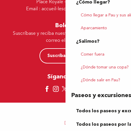
Place Royale - 64230 Lescar
¿Cómo llegar?
Email :
accueil-lescar@tourismepau.fr
Cómo llegar a Pau y sus a
Boletín
Aparcamiento
Suscríbase y reciba nuestras ofertas y noticias por
correo electrónico
¿Salimos?
Comer fuera
Suscríbase ahora
¿Dónde tomar una copa?
Síganos aquí
¿Dónde salir en Pau?
Paseos y excursione
Todos los paseos y exc
Todos los paseos por la