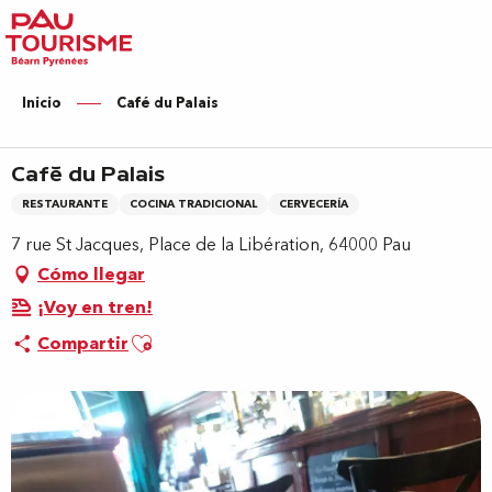
Aller
au
contenu
principal
Inicio
Café du Palais
Café du Palais
RESTAURANTE
COCINA TRADICIONAL
CERVECERÍA
7 rue St Jacques, Place de la Libération, 64000 Pau
Cómo llegar
¡Voy en tren!
Ajouter aux favoris
Compartir