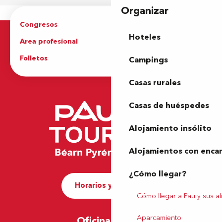
Organizar
Congresos
Grupos
Hoteles
Area profesional
Prensa
Folletos
Oficina de Turismo
Campings
Casas rurales
Casas de huéspedes
Alojamiento insólito
Alojamientos con enca
¿Cómo llegar?
Horarios y contacto
Cómo llegar a Pau y sus a
Aparcamiento
Oficina de Pau