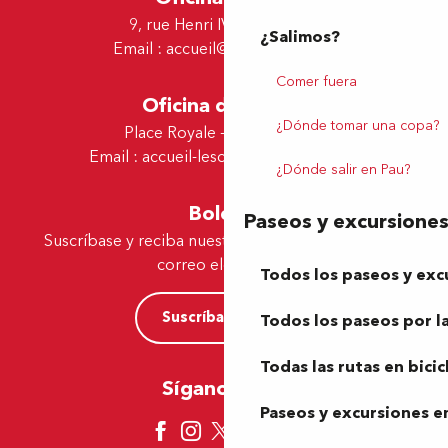
9, rue Henri IV - 64000 Pau
¿Salimos?
Email :
accueil@tourismepau.fr
Comer fuera
Oficina de Lescar
¿Dónde tomar una copa?
Place Royale - 64230 Lescar
Email :
accueil-lescar@tourismepau.fr
¿Dónde salir en Pau?
Boletín
Paseos y excursione
Suscríbase y reciba nuestras ofertas y noticias por
correo electrónico
Todos los paseos y exc
Suscríbase ahora
Todos los paseos por la
Todas las rutas en bicic
Síganos aquí
Paseos y excursiones en