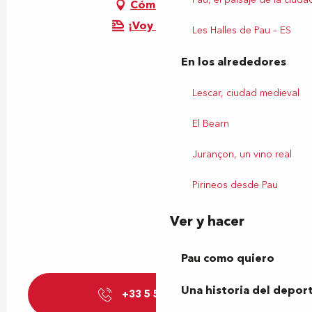
Cómo llegar
¡Voy en tren!
Les Halles de Pau – ES
En los alrededores
Lescar, ciudad medieval
El Bearn
Jurançon, un vino real
Pirineos desde Pau
Ver y hacer
Pau como quiero
Una historia del depor
+33 5 59 81 81
▒▒