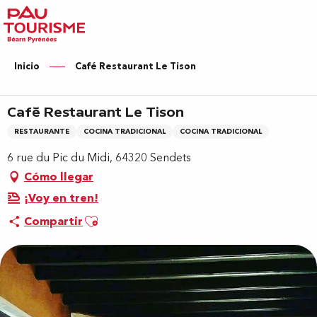
Aller
au
contenu
principal
Inicio
Café Restaurant Le Tison
Café Restaurant Le Tison
RESTAURANTE
COCINA TRADICIONAL
COCINA TRADICIONAL
6 rue du Pic du Midi, 64320 Sendets
Cómo llegar
¡Voy en tren!
Ajouter aux favoris
Compartir