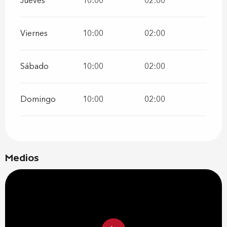
Jueves
10:00
02:00
Viernes
10:00
02:00
Sábado
10:00
02:00
Domingo
10:00
02:00
Medios