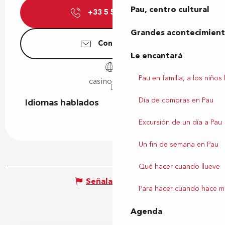
Pau, centro cultural
+33 5 59 27 06
▒▒
Grandes acontecimiento
Contáctenos
Le encantará
Pau en familia, a los niños
casino-pau.fr
Día de compras en Pau
Idiomas hablados
Idiomas hablados
Excursión de un día a Pau
Un fin de semana en Pau
Qué hacer cuando llueve
Señalar un error
Para hacer cuando hace m
Agenda