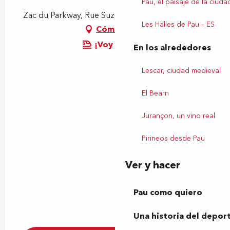
Pau, el paisaje de la ciuda
Zac du Parkway, Rue Suzanne Lenglen, 64000 Pau
Les Halles de Pau – ES
Cómo llegar
¡Voy en tren!
En los alrededores
Lescar, ciudad medieval
El Bearn
Jurançon, un vino real
Pirineos desde Pau
Ver y hacer
Pau como quiero
Una historia del depor