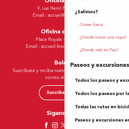
Oficina de Pau
9, rue Henri IV - 64000 Pau
¿Salimos?
Email :
accueil@tourismepau.fr
Comer fuera
Oficina de Lescar
¿Dónde tomar una copa?
Place Royale - 64230 Lescar
Email :
accueil-lescar@tourismepau.fr
¿Dónde salir en Pau?
Boletín
Paseos y excursione
Suscríbase y reciba nuestras ofertas y noticias por
correo electrónico
Todos los paseos y exc
Suscríbase ahora
Todos los paseos por la
Todas las rutas en bicic
Síganos aquí
Paseos y excursiones en