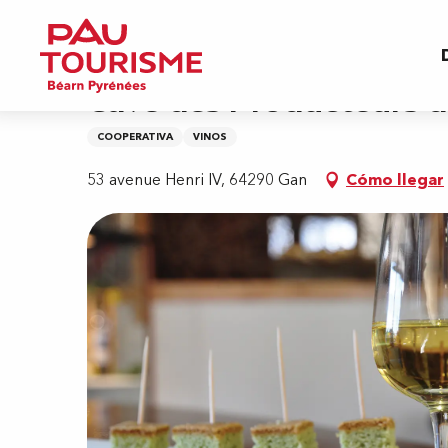
Aller
Inicio
Cave des Producteurs de Jurançon
au
contenu
principal
Cave des Producteurs 
COOPERATIVA
VINOS
53 avenue Henri IV, 64290 Gan
Cómo llegar