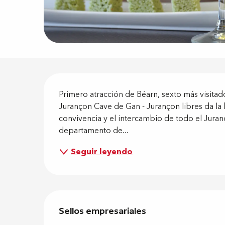
Descripci
Primero atracción de Béarn, sexto más visitad
Jurançon Cave de Gan - Jurançon libres da la
convivencia y el intercambio de todo el Juranç
departamento de...
Seguir leyendo
Oferta de
Sellos empresariales
Sellos empresariales