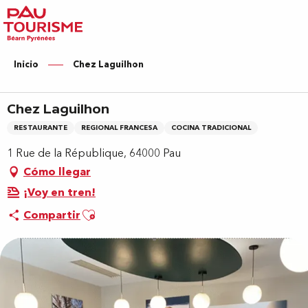
Aller
au
contenu
principal
Inicio
Chez Laguilhon
Chez Laguilhon
RESTAURANTE
REGIONAL FRANCESA
COCINA TRADICIONAL
1 Rue de la République, 64000 Pau
Cómo llegar
¡Voy en tren!
Ajouter aux favoris
Compartir