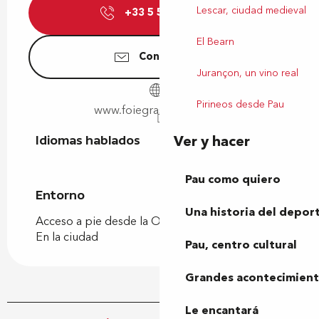
Lescar, ciudad medieval
+33 5 59 98 02
▒▒
El Bearn
Contáctenos
Jurançon, un vino real
Pirineos desde Pau
www.foiegras-laguilhon.fr
Ver y hacer
Idiomas hablados
Idiomas hablados
Pau como quiero
Entorno
Entorno
Una historia del depor
Acceso a pie desde la Oficina de Turismo
En la ciudad
Pau, centro cultural
Grandes acontecimiento
Le encantará