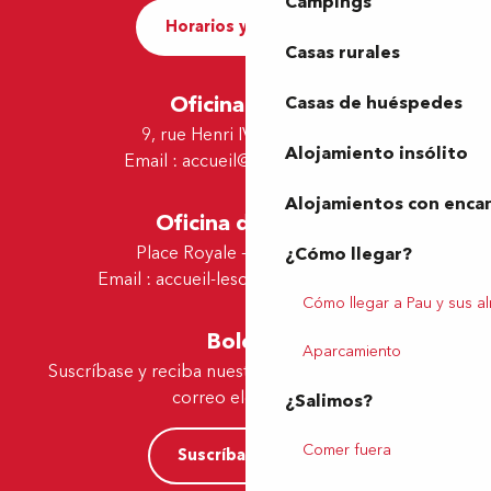
Campings
Horarios y contacto
Casas rurales
Oficina de Pau
Casas de huéspedes
9, rue Henri IV - 64000 Pau
Alojamiento insólito
Email :
accueil@tourismepau.fr
Alojamientos con enca
Oficina de Lescar
Place Royale - 64230 Lescar
¿Cómo llegar?
Email :
accueil-lescar@tourismepau.fr
Cómo llegar a Pau y sus a
Boletín
Aparcamiento
Suscríbase y reciba nuestras ofertas y noticias por
correo electrónico
¿Salimos?
Comer fuera
Suscríbase ahora