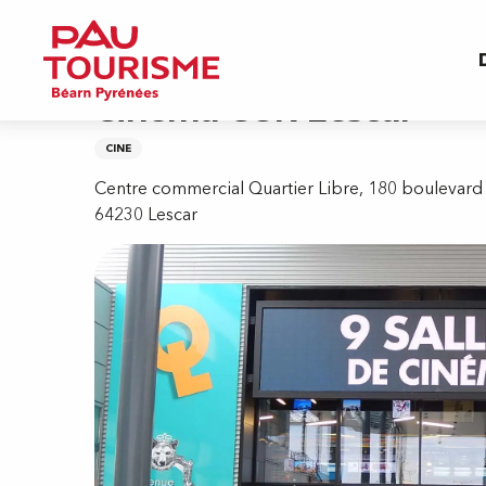
Aller
Inicio
Cinéma CGR Lescar
au
contenu
principal
Cinéma CGR Lescar
CINE
Centre commercial Quartier Libre, 180 boulevard
64230 Lescar