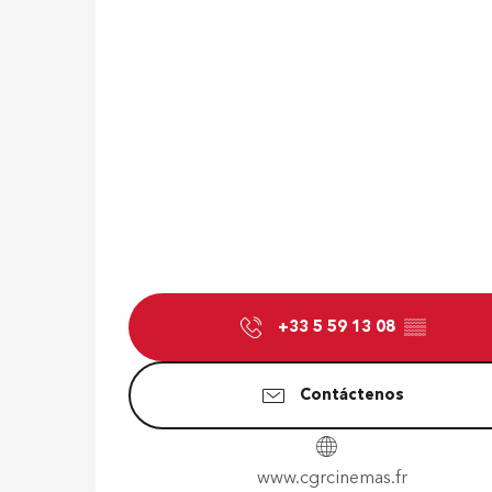
+33 5 59 13 08
▒▒
Contáctenos
www.cgrcinemas.fr