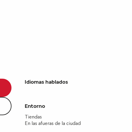
Idiomas hablados
Idiomas hablados
Entorno
Entorno
Tiendas
En las afueras de la ciudad