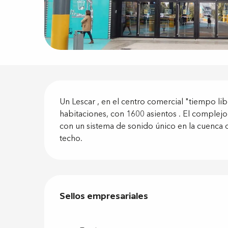
Descripci
Un Lescar , en el centro comercial "tiempo lib
habitaciones, con 1600 asientos . El complej
con un sistema de sonido único en la cuenca d
techo.
Oferta de
Sellos empresariales
Sellos empresariales