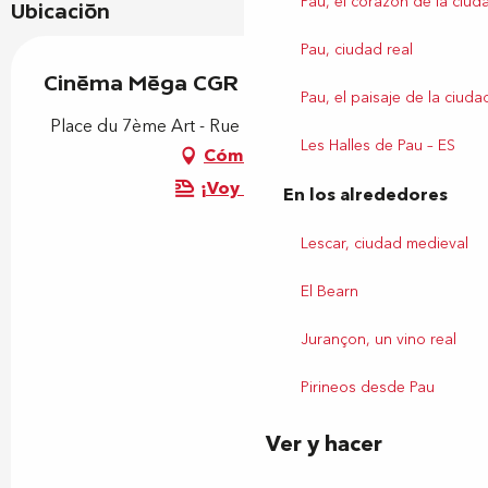
Pau, el corazón de la ciud
Ubicación
Pau, ciudad real
Cinéma Méga CGR
Pau, el paisaje de la ciuda
Place du 7ème Art - Rue André Mitton, 64000 Pau
Les Halles de Pau – ES
Cómo llegar
¡Voy en tren!
En los alrededores
Lescar, ciudad medieval
El Bearn
Jurançon, un vino real
Pirineos desde Pau
Ver y hacer