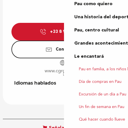
Pau como quiero
Una historia del depor
Pau, centro cultural
+33 8 92 68 85
▒▒
Grandes acontecimiento
Contáctenos
Le encantará
Pau en familia, a los niños
www.cgrcinemas.fr
Día de compras en Pau
Idiomas hablados
Idiomas hablados
Excursión de un día a Pau
Un fin de semana en Pau
Qué hacer cuando llueve
Señalar un error