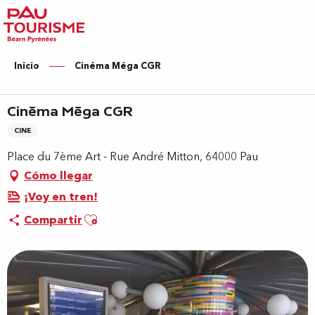
Aller
au
contenu
principal
Inicio
Cinéma Méga CGR
Cinéma Méga CGR
CINE
Place du 7ème Art - Rue André Mitton, 64000 Pau
Cómo llegar
¡Voy en tren!
Ajouter aux favoris
Compartir