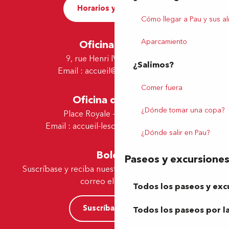
Horarios y contacto
Cómo llegar a Pau y sus a
Aparcamiento
Oficina de Pau
9, rue Henri IV - 64000 Pau
¿Salimos?
Email :
accueil@tourismepau.fr
Comer fuera
Oficina de Lescar
¿Dónde tomar una copa?
Place Royale - 64230 Lescar
Email :
accueil-lescar@tourismepau.fr
¿Dónde salir en Pau?
Boletín
Paseos y excursione
Suscríbase y reciba nuestras ofertas y noticias por
correo electrónico
Todos los paseos y exc
Suscríbase ahora
Todos los paseos por la