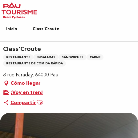
Aller
au
contenu
principal
Inicio
Class'Croute
Class'Croute
RESTAURANTE
ENSALADAS
SÁNDWICHES
CARNE
RESTAURANTE DE COMIDA RÁPIDA
8 rue Faraday, 64000 Pau
Cómo llegar
¡Voy en tren!
Ajouter aux favoris
Compartir