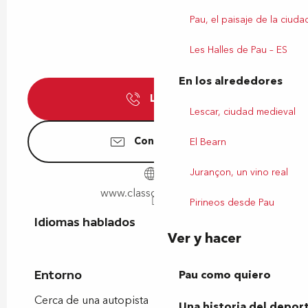
Pau, el paisaje de la ciuda
Les Halles de Pau – ES
En los alrededores
Llamar
Lescar, ciudad medieval
Contáctenos
El Bearn
Jurançon, un vino real
www.classcroute.com
Pirineos desde Pau
Idiomas hablados
Idiomas hablados
Ver y hacer
Pau como quiero
Entorno
Entorno
Cerca de una autopista
Una historia del depor