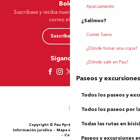
Boletín
Aparcamiento
Suscríbase y reciba nuestras ofertas y noticias por
correo electrónico
¿Salimos?
Comer fuera
Suscríbase ahora
¿Dónde tomar una copa?
Síganos aquí
¿Dónde salir en Pau?
Paseos y excursione
Todos los paseos y exc
Todos los paseos por la
Todas las rutas en bicic
Copyright © Pau Pyrénées Tourisme 2024
Información jurídica
Mapa del sitio
Condiciones de uso
Cookies
Paseos y excursiones en