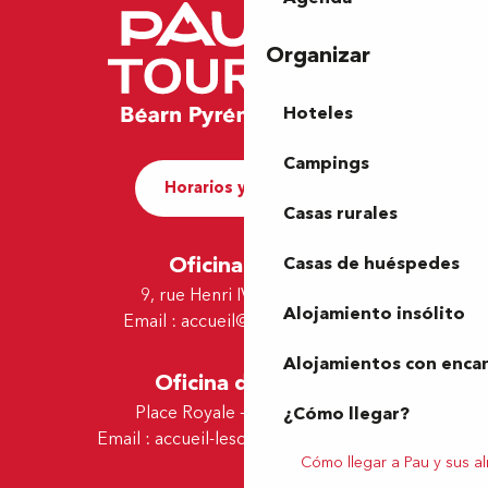
Organizar
Hoteles
Campings
Horarios y contacto
Casas rurales
Oficina de Pau
Casas de huéspedes
9, rue Henri IV - 64000 Pau
Alojamiento insólito
Email :
accueil@tourismepau.fr
Alojamientos con enca
Oficina de Lescar
Place Royale - 64230 Lescar
¿Cómo llegar?
Email :
accueil-lescar@tourismepau.fr
Cómo llegar a Pau y sus a