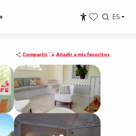
ES
s
Accessibilité
Busca
Voir les favoris
Ajouter aux favoris
Compartir
Añadir a mis favoritos