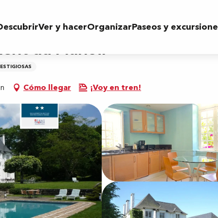
Descubrir
Ver y hacer
Organizar
Paseos y excursione
ment du Manoir
RESTIGIOSAS
on
Cómo llegar
¡Voy en tren!