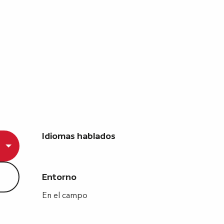
Idiomas hablados
Idiomas hablados
Entorno
Entorno
En el campo