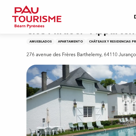
Aller
Inicio
Clos Mirabel - Appartement du Manoir
au
contenu
principal
Clos Mirabel - Apparte
AMUEBLADOS
APARTAMENTO
CHÂTEAUX Y RESIDENCIAS P
276 avenue des Frères Barthelemy, 64110 Juranç