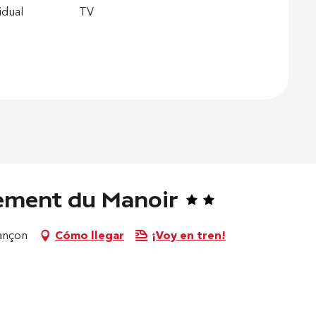
idual
TV
tement du Manoir
rançon
Cómo llegar
¡Voy en tren!