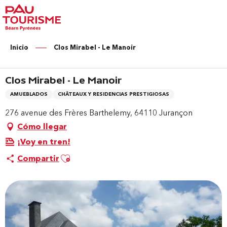
Aller
au
contenu
principal
Inicio
Clos Mirabel - Le Manoir
Clos Mirabel - Le Manoir
AMUEBLADOS
CHÂTEAUX Y RESIDENCIAS PRESTIGIOSAS
276 avenue des Frères Barthelemy, 64110 Jurançon
Cómo llegar
¡Voy en tren!
Ajouter aux favoris
Compartir