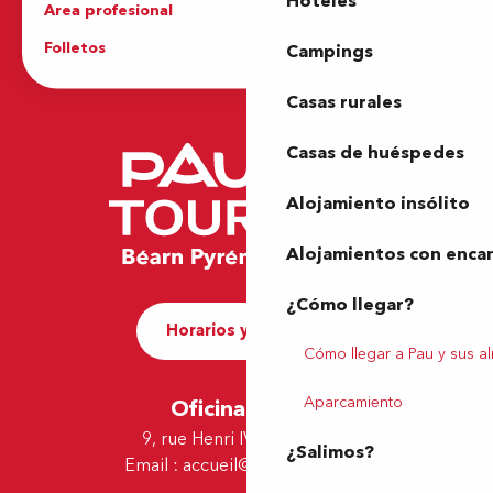
Hoteles
Area profesional
Prensa
Folletos
Oficina de Turismo
Campings
Casas rurales
Casas de huéspedes
Alojamiento insólito
Alojamientos con enca
¿Cómo llegar?
Horarios y contacto
Cómo llegar a Pau y sus a
Aparcamiento
Oficina de Pau
9, rue Henri IV - 64000 Pau
¿Salimos?
Email :
accueil@tourismepau.fr