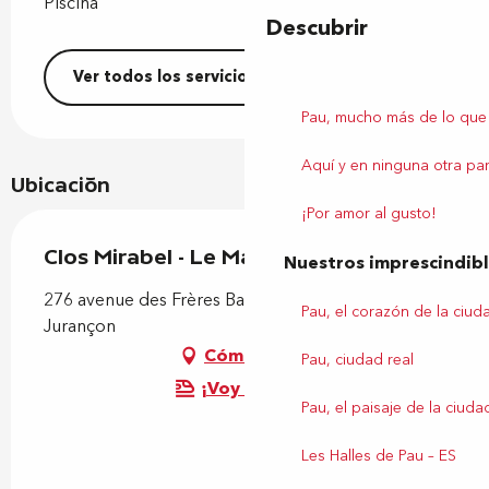
Piscina
Descubrir
Ver todos los servicios
Pau, mucho más de lo que
Aquí y en ninguna otra par
Ubicación
¡Por amor al gusto!
Clos Mirabel - Le Manoir
Nuestros imprescindib
276 avenue des Frères Barthelemy, 64110
Pau, el corazón de la ciud
Jurançon
Cómo llegar
Pau, ciudad real
¡Voy en tren!
Pau, el paisaje de la ciuda
Les Halles de Pau – ES