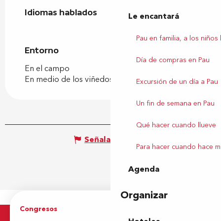
Idiomas hablados
Idiomas hablados
Le encantará
Pau en familia, a los niños
Entorno
Entorno
Día de compras en Pau
En el campo
En medio de los viñedos
Excursión de un día a Pau
Un fin de semana en Pau
Qué hacer cuando llueve
Señalar un error
Para hacer cuando hace m
Agenda
Organizar
Congresos
Grupos