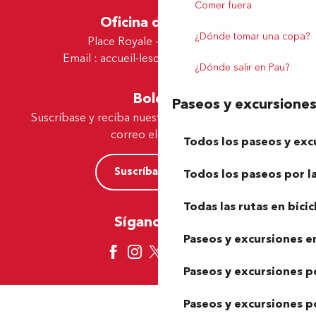
Comer fuera
Oficina de Lescar
¿Dónde tomar una copa?
Place Royale - 64230 Lescar
Email :
accueil-lescar@tourismepau.fr
¿Dónde salir en Pau?
Boletín
Paseos y excursione
Suscríbase y reciba nuestras ofertas y noticias por
correo electrónico
Todos los paseos y exc
Suscríbase ahora
Todos los paseos por la
Todas las rutas en bicic
Síganos aquí
Paseos y excursiones en
Paseos y excursiones p
Paseos y excursiones p