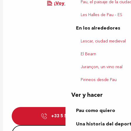
Pau, el paisaje de la ciuda
¡Voy en tren!
Les Halles de Pau – ES
En los alrededores
Lescar, ciudad medieval
El Bearn
Jurançon, un vino real
Pirineos desde Pau
Ver y hacer
Pau como quiero
+33 5 59 71 82
▒▒
Una historia del depor