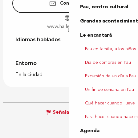
Contáctenos
Pau, centro cultural
Grandes acontecimiento
www.hallesdepau.fr
Le encantará
Idiomas hablados
Idiomas hablados
Pau en familia, a los niños
Día de compras en Pau
Entorno
Entorno
En la ciudad
Excursión de un día a Pau
Un fin de semana en Pau
Qué hacer cuando llueve
Señalar un error
Para hacer cuando hace m
Agenda