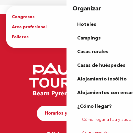
Organizar
Congresos
Grupos
Hoteles
Area profesional
Prensa
Folletos
Oficina de Turismo
Campings
Casas rurales
Casas de huéspedes
Alojamiento insólito
Alojamientos con enca
¿Cómo llegar?
Horarios y contacto
Cómo llegar a Pau y sus a
Aparcamiento