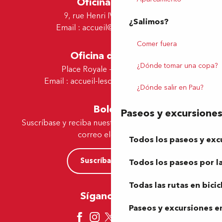
Oficina de Pau
9, rue Henri IV - 64000 Pau
¿Salimos?
Email :
accueil@tourismepau.fr
Comer fuera
Oficina de Lescar
¿Dónde tomar una copa?
Place Royale - 64230 Lescar
Email :
accueil-lescar@tourismepau.fr
¿Dónde salir en Pau?
Boletín
Paseos y excursione
Suscríbase y reciba nuestras ofertas y noticias por
correo electrónico
Todos los paseos y exc
Suscríbase ahora
Todos los paseos por la
Todas las rutas en bicic
Síganos aquí
Paseos y excursiones en