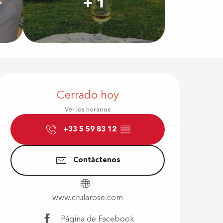
+ 1
Horarios y d
Cerrado hoy
Ver los horarios
+33 5 59 83 12
▒▒
Contáctenos
www.crularose.com
s
Página de Facebook