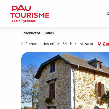
Aller
Inicio
Cru Larose
au
contenu
principal
Cru Larose
PRODUCTOR
VINOS
251 chemin des crêtes, 64110 Saint-Faust
Có