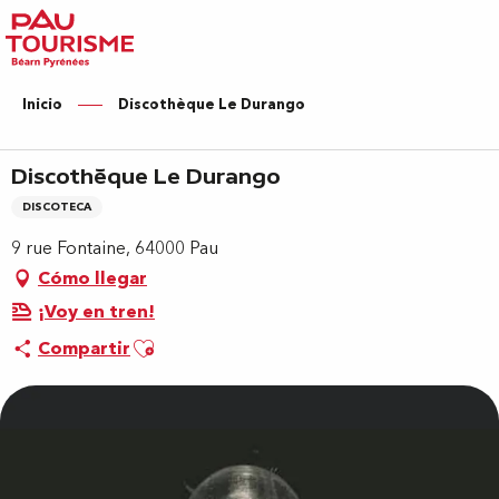
Aller
au
contenu
principal
Inicio
Discothèque Le Durango
Discothèque Le Durango
DISCOTECA
9 rue Fontaine, 64000 Pau
Cómo llegar
¡Voy en tren!
Ajouter aux favoris
Compartir