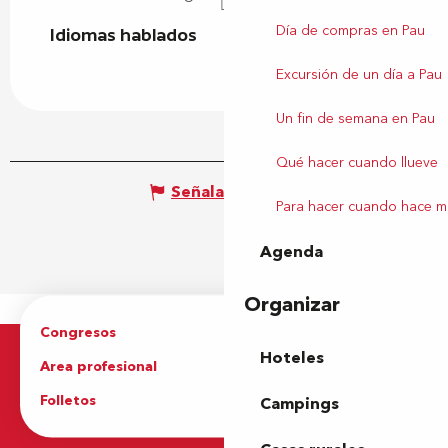
Día de compras en Pau
Idiomas hablados
Idiomas hablados
Excursión de un día a Pau
Un fin de semana en Pau
Qué hacer cuando llueve
Señalar un error
Para hacer cuando hace m
Agenda
Organizar
Congresos
Grupos
Hoteles
Area profesional
Prensa
Folletos
Oficina de Turismo
Campings