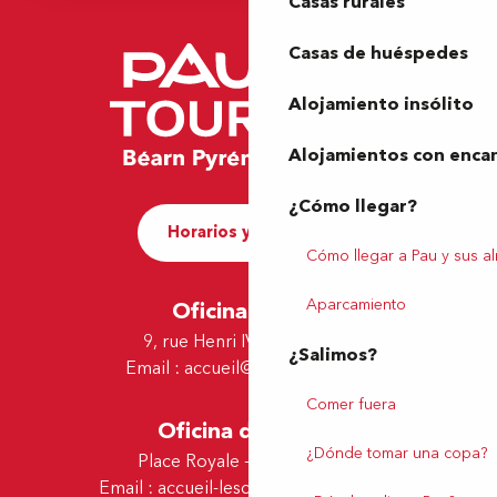
Casas rurales
Casas de huéspedes
Alojamiento insólito
Alojamientos con enca
¿Cómo llegar?
Horarios y contacto
Cómo llegar a Pau y sus a
Aparcamiento
Oficina de Pau
9, rue Henri IV - 64000 Pau
¿Salimos?
Email :
accueil@tourismepau.fr
Comer fuera
Oficina de Lescar
¿Dónde tomar una copa?
Place Royale - 64230 Lescar
Email :
accueil-lescar@tourismepau.fr