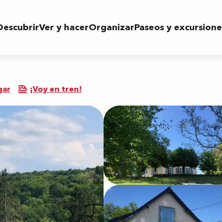
Descubrir
Ver y hacer
Organizar
Paseos y excursione
gar
¡Voy en tren!