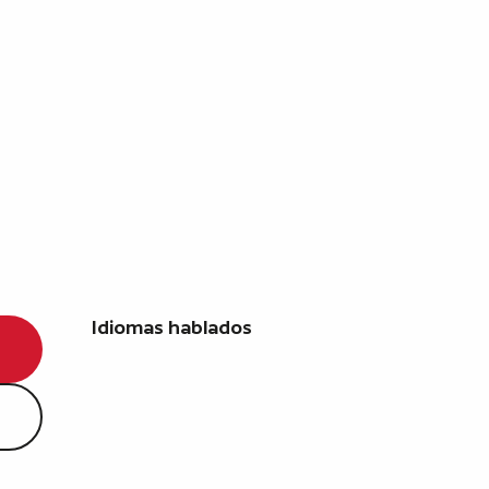
Idiomas hablados
Idiomas hablados