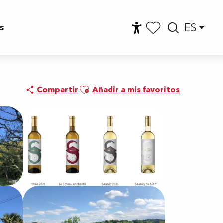
ES
s
Accessibilité
Busca
Voir les favoris
Ajouter aux favoris
Compartir
Añadir a mis favoritos