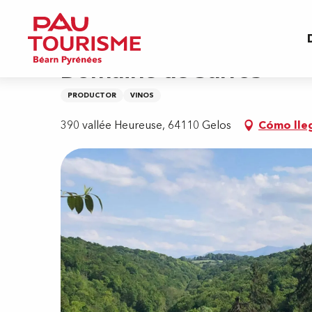
Aller
Inicio
Domaine de Sarros
au
contenu
principal
Domaine de Sarros
PRODUCTOR
VINOS
390 vallée Heureuse, 64110 Gelos
Cómo lle