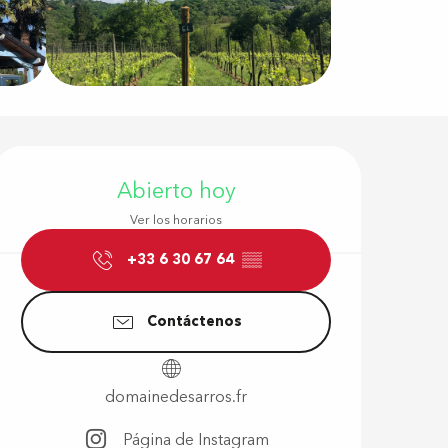
Horarios y d
Abierto hoy
Ver los horarios
+33 6 30 67 64
▒▒
Contáctenos
domainedesarros.fr
s
Página de Instagram