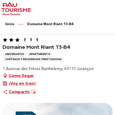
Aller
au
contenu
principal
Inicio
Domaine Mont Riant T3-B4
Domaine Mont Riant T3-B4
AMUEBLADOS
APARTAMENTO
CHÂTEAUX Y RESIDENCIAS PRESTIGIOSAS
1 Avenue des Frères Barthélemy, 64110 Jurançon
Cómo llegar
¡Voy en tren!
Ajouter aux favoris
Compartir