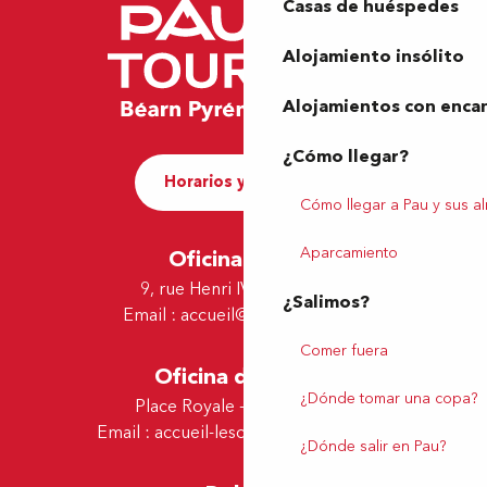
Casas de huéspedes
Alojamiento insólito
Alojamientos con enca
¿Cómo llegar?
Horarios y contacto
Cómo llegar a Pau y sus a
Aparcamiento
Oficina de Pau
9, rue Henri IV - 64000 Pau
¿Salimos?
Email :
accueil@tourismepau.fr
Comer fuera
Oficina de Lescar
¿Dónde tomar una copa?
Place Royale - 64230 Lescar
Email :
accueil-lescar@tourismepau.fr
¿Dónde salir en Pau?