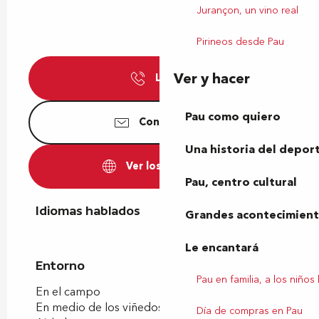
Jurançon, un vino real
Pirineos desde Pau
Ver y hacer
Llamar
Pau como quiero
Contáctenos
Una historia del depor
Ver los sitios web
Pau, centro cultural
Idiomas hablados
Idiomas hablados
Grandes acontecimiento
Le encantará
Entorno
Entorno
Pau en familia, a los niños
En el campo
En medio de los viñedos
Día de compras en Pau