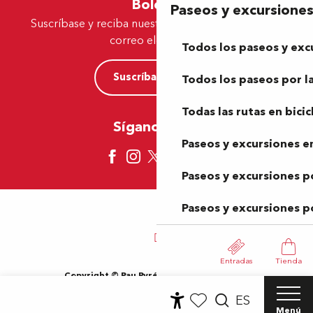
Boletín
Paseos y excursione
Suscríbase y reciba nuestras ofertas y noticias por
correo electrónico
Todos los paseos y exc
Suscríbase ahora
Todos los paseos por la
Todas las rutas en bicic
Síganos aquí
Paseos y excursiones en
Paseos y excursiones p
Paseos y excursiones p
Entradas
Tienda
Copyright © Pau Pyrénées Tourisme 2024
Información jurídica
Mapa del sitio
Condiciones de uso
ES
Cookies
Menú