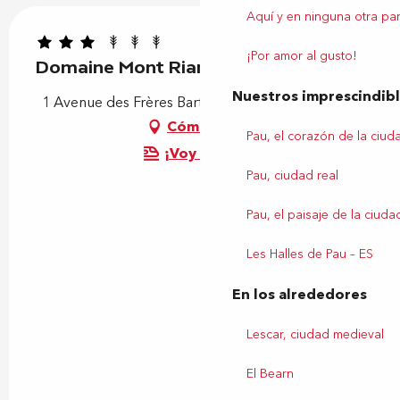
Aquí y en ninguna otra par
¡Por amor al gusto!
Domaine Mont Riant T3-B4
Nuestros imprescindib
1 Avenue des Frères Barthélemy, 64110 Jurançon
Cómo llegar
Pau, el corazón de la ciud
¡Voy en tren!
Pau, ciudad real
Pau, el paisaje de la ciuda
Les Halles de Pau – ES
En los alrededores
Lescar, ciudad medieval
El Bearn