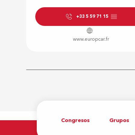
+33 5 59 71 15
▒▒
www.europcar.fr
Congresos
Grupos