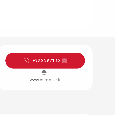
Horarios y d
+33 5 59 71 15
▒▒
www.europcar.fr