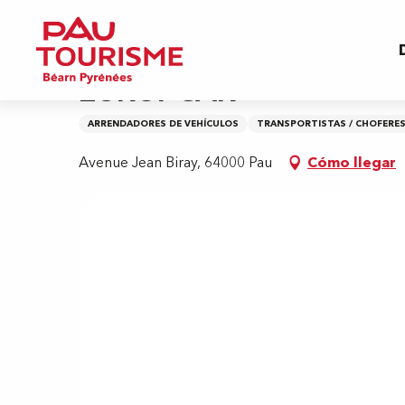
Aller
Inicio
EUROPCAR
au
contenu
principal
EUROPCAR
ARRENDADORES DE VEHÍCULOS
TRANSPORTISTAS / CHOFERES
Avenue Jean Biray, 64000 Pau
Cómo llegar