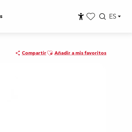
ES
s
Accessibilité
Busca
Voir les favoris
Ajouter aux favoris
Compartir
Añadir a mis favoritos