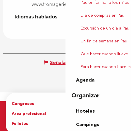
Pau en familia, a los niños
www.fromagerie-alexandre.com
Día de compras en Pau
Idiomas hablados
Idiomas hablados
Excursión de un día a Pau
Un fin de semana en Pau
Qué hacer cuando llueve
Señalar un error
Para hacer cuando hace m
Agenda
Organizar
Congresos
Grupos
Hoteles
Area profesional
Prensa
Folletos
Oficina de Turismo
Campings