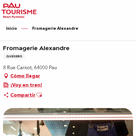
Aller
au
contenu
principal
Inicio
Fromagerie Alexandre
Fromagerie Alexandre
QUESERO
8 Rue Carnot, 64000 Pau
Cómo llegar
¡Voy en tren!
Ajouter aux favoris
Compartir