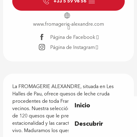
+33 5 59 98 56
▒▒
www.fromagerie-alexandre.com
Página de Facebook
Página de Instagram
Descripción
La FROMAGERIE ALEXANDRE, situada en Les 
Halles de Pau, ofrece quesos de leche cruda 
procedentes de toda Francia y de los países 
Inicio
vecinos. Nuestra selección de quesos incluye más 
de 120 quesos que le presentamos según la 
Descubrir
estacionalidad y las características de un producto 
vivo. Maduramos los quesos...