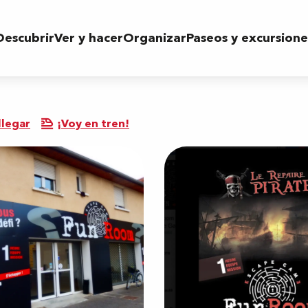
Descubrir
Ver y hacer
Organizar
Paseos y excursione
legar
¡Voy en tren!