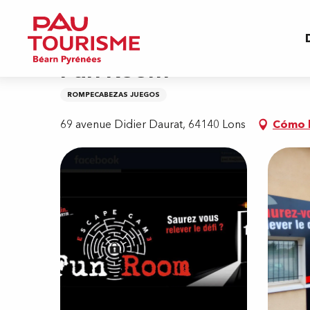
Aller
Inicio
Fun Room
au
contenu
principal
Fun Room
ROMPECABEZAS JUEGOS
69 avenue Didier Daurat, 64140 Lons
Cómo l