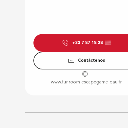
+33 7 87 18 28
▒▒
Contáctenos
www.funroom-escapegame-pau.fr