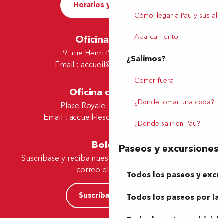
Horarios y contacto
Cómo llegar a Pau y sus a
Aparcamiento
Oficina de Pau
9, rue Henri IV - 64000 Pau
¿Salimos?
Email :
accueil@tourismepau.fr
Comer fuera
Oficina de Lescar
¿Dónde tomar una copa?
Place Royale - 64230 Lescar
Email :
accueil-lescar@tourismepau.fr
¿Dónde salir en Pau?
Boletín
Paseos y excursione
Suscríbase y reciba nuestras ofertas y noticias por
correo electrónico
Todos los paseos y exc
Suscríbase ahora
Todos los paseos por la