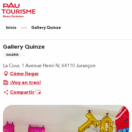
Aller
au
contenu
principal
Inicio
Gallery Quinze
Gallery Quinze
GALERÍA
La Cour, 1 Avenue Henri IV, 64110 Jurançon
Cómo llegar
¡Voy en tren!
Ajouter aux favoris
Compartir