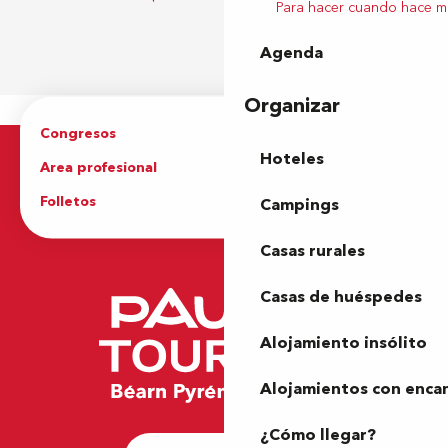
Para hacer cuando hace m
Agenda
Organizar
Congresos
Grupos
Hoteles
Area profesional
Prensa
Folletos
Oficina de Turismo
Campings
Casas rurales
Casas de huéspedes
Alojamiento insólito
Alojamientos con enca
¿Cómo llegar?