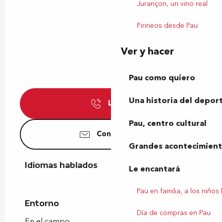
Jurançon, un vino real
Pirineos desde Pau
Ver y hacer
Pau como quiero
Una historia del depor
Llamar
Pau, centro cultural
Contáctenos
Grandes acontecimiento
Idiomas hablados
Idiomas hablados
Le encantará
Pau en familia, a los niños
Entorno
Entorno
Día de compras en Pau
En el campo