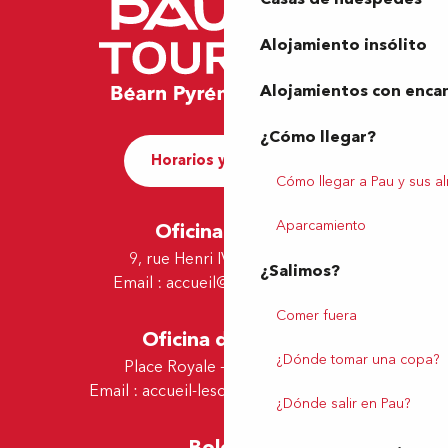
Alojamiento insólito
Alojamientos con enca
¿Cómo llegar?
Horarios y contacto
Cómo llegar a Pau y sus a
Aparcamiento
Oficina de Pau
9, rue Henri IV - 64000 Pau
¿Salimos?
Email :
accueil@tourismepau.fr
Comer fuera
Oficina de Lescar
¿Dónde tomar una copa?
Place Royale - 64230 Lescar
Email :
accueil-lescar@tourismepau.fr
¿Dónde salir en Pau?
Boletín