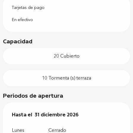
Tarjetas de pago
En efectivo
Capacidad
20 Cubierto
10 Tormenta (s) terraza
Periodos de apertura
Del
Hasta el
2 enero 2026
31 diciembre 2026
al
31 diciembre 2026
Lunes
Cerrado