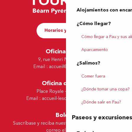
Alojamientos con enca
¿Cómo llegar?
Horarios y contacto
Cómo llegar a Pau y sus a
Aparcamiento
Oficina de Pau
9, rue Henri IV - 64000 Pau
¿Salimos?
Email :
accueil@tourismepau.fr
Comer fuera
Oficina de Lescar
¿Dónde tomar una copa?
Place Royale - 64230 Lescar
Email :
accueil-lescar@tourismepau.fr
¿Dónde salir en Pau?
Boletín
Paseos y excursione
Suscríbase y reciba nuestras ofertas y noticias por
correo electrónico