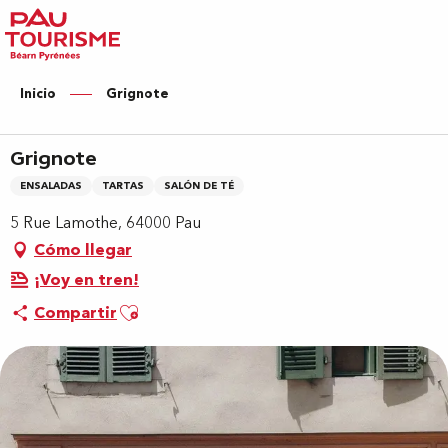
Aller
au
contenu
principal
Inicio
Grignote
Grignote
ENSALADAS
TARTAS
SALÓN DE TÉ
5 Rue Lamothe, 64000 Pau
Cómo llegar
¡Voy en tren!
Ajouter aux favoris
Compartir