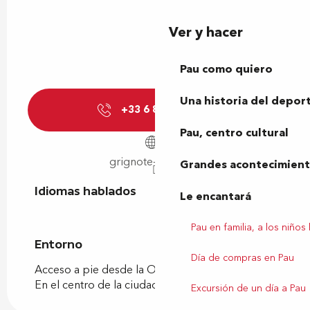
Ver y hacer
Pau como quiero
Una historia del depor
+33 6 83 76 65
▒▒
Pau, centro cultural
grignote-pau.com
Grandes acontecimiento
Idiomas hablados
Idiomas hablados
Le encantará
Pau en familia, a los niños
Entorno
Entorno
Día de compras en Pau
Acceso a pie desde la Oficina de Turismo
En el centro de la ciudad
Excursión de un día a Pau