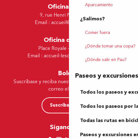
Aparcamiento
Oficina de Pau
9, rue Henri IV - 64000 Pau
¿Salimos?
Email :
accueil@tourismepau.fr
Comer fuera
Oficina de Lescar
¿Dónde tomar una copa?
Place Royale - 64230 Lescar
Email :
accueil-lescar@tourismepau.fr
¿Dónde salir en Pau?
Boletín
Paseos y excursione
Suscríbase y reciba nuestras ofertas y noticias por
correo electrónico
Todos los paseos y exc
Suscríbase ahora
Todos los paseos por la
Todas las rutas en bicic
Síganos aquí
Paseos y excursiones en