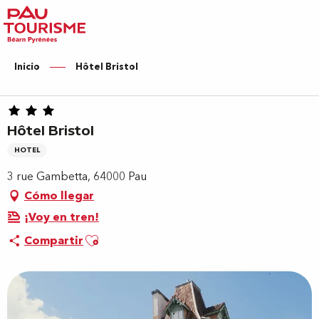
Aller
au
contenu
principal
Inicio
Hôtel Bristol
Hôtel Bristol
HOTEL
3 rue Gambetta, 64000 Pau
Cómo llegar
¡Voy en tren!
Ajouter aux favoris
Compartir