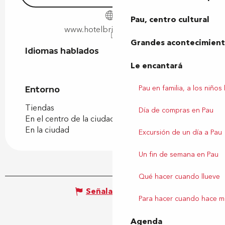
Pau, centro cultural
www.hotelbristol-pau.com
Grandes acontecimiento
Idiomas hablados
Idiomas hablados
Le encantará
Pau en familia, a los niños
Entorno
Entorno
Tiendas
Día de compras en Pau
En el centro de la ciudad
En la ciudad
Excursión de un día a Pau
Un fin de semana en Pau
Qué hacer cuando llueve
Señalar un error
Para hacer cuando hace m
Agenda