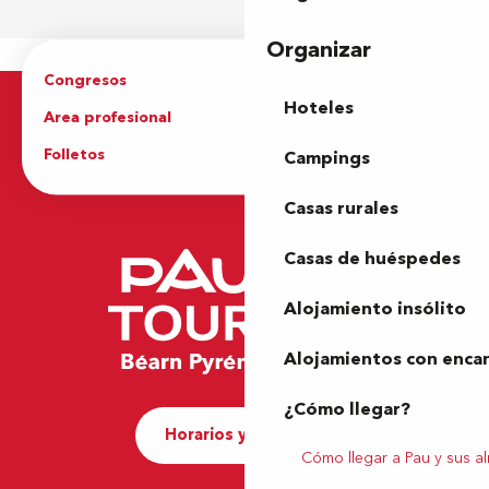
Organizar
Congresos
Grupos
Hoteles
Area profesional
Prensa
Folletos
Oficina de Turismo
Campings
Casas rurales
Casas de huéspedes
Alojamiento insólito
Alojamientos con enca
¿Cómo llegar?
Horarios y contacto
Cómo llegar a Pau y sus a